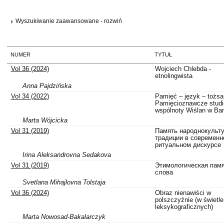
Wyszukiwanie zaawansowane - rozwiń
NUMER
TYTUŁ
Vol 36 (2024)
Wojciech Chlebda -
etnolingwista
Anna Pajdzińska
Vol 34 (2022)
Pamięć – język – tożs
Pamięcioznawcze stud
wspólnoty Wiślan w Ba
Marta Wójcicka
Vol 31 (2019)
Память народнокульт
традиции в современн
ритуальном дискурсе
Irina Aleksandrovna Sedakova
Vol 31 (2019)
Этимологическая пам
слова
Svetlana Mihajlovna Tolstaja
Vol 36 (2024)
Obraz nienawiści w
polszczyźnie (w świetl
leksykograficznych)
Marta Nowosad-Bakalarczyk