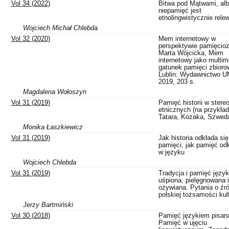
Vol 34 (2022)
Bitwa pod Mątwami, al
niepamięć jest
etnolingwistycznie rele
Wojciech Michał Chlebda
Vol 32 (2020)
Mem internetowy w
perspektywie pamięcio
Marta Wójcicka, Mem
internetowy jako multi
gatunek pamięci zbioro
Lublin: Wydawnictwo 
2019, 203 s.
Magdalena Wołoszyn
Vol 31 (2019)
Pamięć historii w stere
etnicznych (na przykła
Tatara, Kozaka, Szweda
Monika Łaszkiewicz
Vol 31 (2019)
Jak historia odkłada się
pamięci, jak pamięć odk
w języku
Wojciech Chlebda
Vol 31 (2019)
Tradycja i pamięć języ
uśpiona, pielęgnowana i
ożywiana. Pytania o źró
polskiej tożsamości kul
Jerzy Bartmiński
Vol 30 (2018)
Pamięć językiem pisan
Pamięć w ujęciu