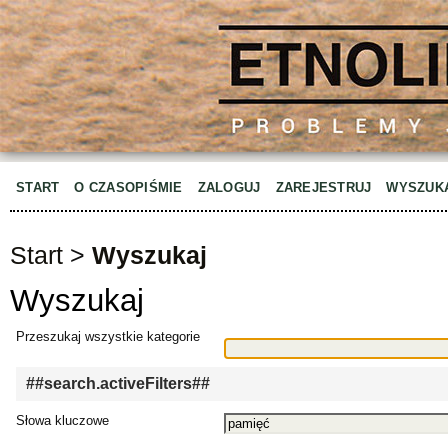
START
O CZASOPIŚMIE
ZALOGUJ
ZAREJESTRUJ
WYSZUK
Start
>
Wyszukaj
Wyszukaj
Przeszukaj wszystkie kategorie
##search.activeFilters##
Słowa kluczowe