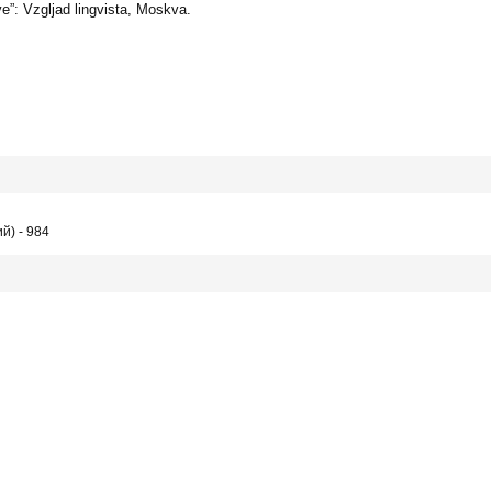
ve”: Vzgljad lingvista, Moskva.
й) - 984