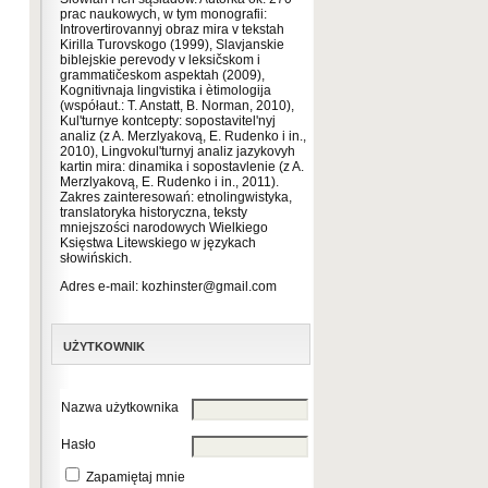
prac naukowych, w tym monografii:
Introvertirovannyj obraz mira v tekstah
Kirilla Turovskogo (1999), Slavjanskie
biblejskie perevody v leksičskom i
grammatičeskom aspektah (2009),
Kognitivnaja lingvistika i ètimologija
(współaut.: T. Anstatt, B. Norman, 2010),
Kul'turnye kontcepty: sopostavitel'nyj
analiz (z A. Merzlyakovą, E. Rudenko i in.,
2010), Lingvokul'turnyj analiz jazykovyh
kartin mira: dinamika i sopostavlenie (z A.
Merzlyakovą, E. Rudenko i in., 2011).
Zakres zainteresowań: etnolingwistyka,
translatoryka historyczna, teksty
mniejszości narodowych Wielkiego
Księstwa Litewskiego w językach
słowińskich.
Adres e-mail: kozhinster@gmail.com
UŻYTKOWNIK
Nazwa użytkownika
Hasło
Zapamiętaj mnie