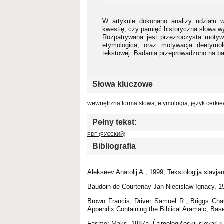
W artykule dokonano analizy udziału 
kwestię, czy pamięć historyczna słowa w
Rozpatrywana jest przezroczysta motywac
etymologica, oraz motywacja deetymol
tekstowej. Badania przeprowadzono na baz
Słowa kluczowe
wewnętrzna forma słowa; etymologia; język cerkiew
Pełny tekst:
PDF (РУССКИЙ)
Bibliografia
Alekseev Anatolij A., 1999, Tekstologija slavj
Baudoin de Courtenay Jan Niecisław Ignacy, 19
Brown Francis, Driver Samuel R., Briggs Cha
Appendix Containing the Biblical Aramaic, Bas
Fasmer Maks, 1987a, Ètimologičeskij slovar′ r