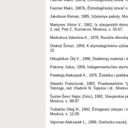
Fasmer Maks, 1987b, Ètimologičeskij slovar′ r
Jakobson Roman, 1985, Izbrannye paboty, Mo
Martynov Viktor V., 1962, Iz slavjanskih ètimo
2, red. Petr C. Kuznecov, Moskva, s. 55-57.
Merkulova Valentina A., 1978, Russkie ètimolog
Ondruš Šimon, 1959, K etymologickému výklad
15.
Otkupŝikov Ûrij V., 1986, Dialektnyj material i
Pokorny Julius, 1959, Indogermanisches etymo
Potebnja Aleksandr A., 1976, Èstetika i poètik
Sławski Franciszek, 1993, Prasłowiańskie *g
Tolstogo, red. Vladimir N. Toporov i dr., Moskv
Šuster-Ševc Hajnc (Ginc), 1992, Slavjanskie pr
Moskva, s. 88-97.
Trubačev Oleg N., 1992, Ètnogenez slavjan i i
Moskva, s. 12-28.
Vejsman Aleksandr L., 1899, Grečesko-russkij s