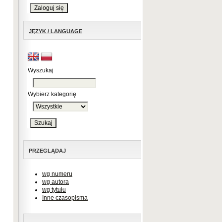
JĘZYK / LANGUAGE
Wyszukaj
Wybierz kategorię
PRZEGLĄDAJ
wg numeru
wg autora
wg tytułu
Inne czasopisma