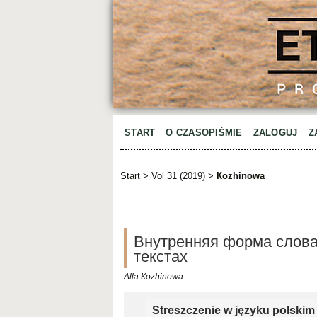
START
O CZASOPIŚMIE
ZALOGUJ
Z
Start
>
Vol 31 (2019)
>
Коzhinowa
Внутренняя форма слова
текстах
Alla Коzhinowa
Streszczenie w języku polskim