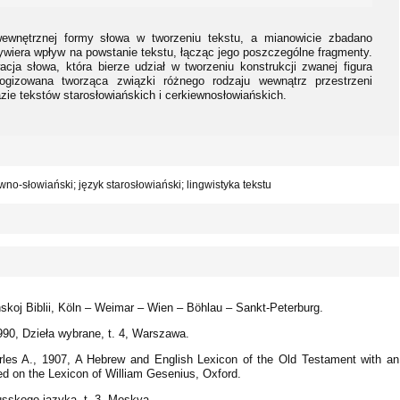
wewnętrznej formy słowa w tworzeniu tekstu, a mianowicie zbadano
ywiera wpływ na powstanie tekstu, łącząc jego poszczególne fragmenty.
ja słowa, która bierze udział w tworzeniu konstrukcji zwanej figura
ogizowana tworząca związki różnego rodzaju wewnątrz przestrzeni
ie tekstów starosłowiańskich i cerkiewnosłowiańskich.
no-słowiański; język starosłowiański; lingwistyka tekstu
anskoj Biblii, Köln – Weimar – Wien – Böhlau – Sankt-Peterburg.
90, Dzieła wybrane, t. 4, Warszawa.
rles A., 1907, A Hebrew and English Lexicon of the Old Testament with an
ed on the Lexicon of William Gesenius, Oxford.
usskogo jazyka, t. 3, Moskva.