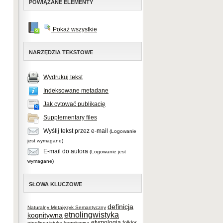
POWIĄZANE ELEMENTY
Pokaż wszystkie
NARZĘDZIA TEKSTOWE
Wydrukuj tekst
Indeksowane metadane
Jak cytować publikację
Supplementary files
Wyślij tekst przez e-mail
(Logowanie
jest wymagane)
E-mail do autora
(Logowanie jest
wymagane)
SŁOWA KLUCZOWE
definicja
Naturalny Metajęzyk Semantyczny
etnolingwistyka
kognitywna
etymologia
folklor
etnolingwistyka kognitywna