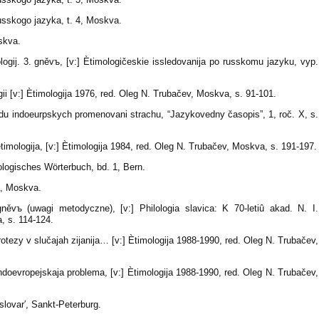
usskogo jazyka, t. 4, Moskva.
skva.
logij. 3. gněvъ, [v:] Ètimologičeskie issledovanija po russkomu jazyku, vyp.
ii [v:] Ètimologija 1976, red. Oleg N. Trubačev, Moskva, s. 91-101.
u indoeurpskych promenovani strachu, “Jazykovedny časopis”, 1, roč. X, s.
 ètimologija, [v:] Ètimologija 1984, red. Oleg N. Trubačev, Moskva, s. 191-197.
logisches Wörterbuch, bd. 1, Bern.
a, Moskva.
něvъ (uwagi metodyczne), [v:] Philologia slavica: K 70-letiû akad. N. I.
a, s. 114-124.
otezy v slučajah zijanija… [v:] Ètimologija 1988-1990, red. Oleg N. Trubačev,
ndoevropejskaja problema, [v:] Ètimologija 1988-1990, red. Oleg N. Trubačev,
lovar′, Sankt-Peterburg.