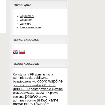
PRZEGLĄDAJ
wg numeru
wg autora
wg tytułu
Inne czasopisma
JĘZYK / LANGUAGE
SŁOWA KLUCZOWE
Konstytucja RP
administracja
administracja publiczna
dobro wspólne
bezpieczeństwo
klauzule
godność człowieka
generalne
postępowanie cywilne
pracownik
pracodawca
prawa
prawo
prawo
pacjenta
prawo karne
administracyjne
równość
prawo pracy