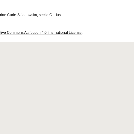
riae Curie-Skłodowska, sectio G – Ius
tive Commons Attribution 4.0 International License
.