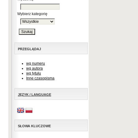
Wybierz kategorię
PRZEGLĄDAJ
wg numeru
wg autora
wg tytułu
Inne czasopisma
JĘZYK / LANGUAGE
SŁOWA KLUCZOWE