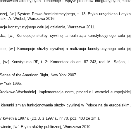
aństwach akcesyjnych. Tendencje i wpływ procesów integracyjnych, Łódź
zej, [w:] System Prawa Administracyjnego, t. 13: Etyka urzędnicza i etyka
omski, A. Wróbel, Warszawa 2016.
zacja konstytucyjnego celu jej działania, Warszawa 2011.
ka, [w:] Koncepcje służby cywilnej a realizacja konstytucyjnego celu jej
sce, [w:] Koncepcje służby cywilnej a realizacja konstytucyjnego celu jej
, [w:] Konstytucja RP, t. 2: Komentarz do art. 87–243, red. M. Safjan, L.
 Sense of the American Right, New York 2007.
ew York 1995.
 Środkowo-Wschodniej. Implementacja norm, procedur i wartości europejskiej
i kierunki zmian funkcjonowania służby cywilnej w Polsce na tle europejskim,
 kwietnia 1997 r. (Dz.U. z 1997 r., nr 78, poz. 483 ze zm.).
świecie, [w:] Etyka służby publicznej, Warszawa 2010.