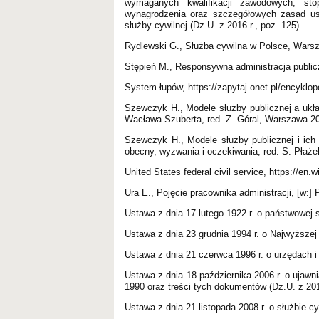
wymaganych kwalifikacji zawodowych, sto
wynagrodzenia oraz szczegółowych zasad ust
służby cywilnej (Dz.U. z 2016 r., poz. 125).
Rydlewski G., Służba cywilna w Polsce, Wars
Stępień M., Responsywna administracja public
System łupów, https://zapytaj.onet.pl/encyklop
Szewczyk H., Modele służby publicznej a układ
Wacława Szuberta, red. Z. Góral, Warszawa 2
Szewczyk H., Modele służby publicznej i ich
obecny, wyzwania i oczekiwania, red. S. Płaż
United States federal civil service, https://en.
Ura E., Pojęcie pracownika administracji, [w:]
Ustawa z dnia 17 lutego 1922 r. o państwowej s
Ustawa z dnia 23 grudnia 1994 r. o Najwyższej I
Ustawa z dnia 21 czerwca 1996 r. o urzędach i
Ustawa z dnia 18 października 2006 r. o ujaw
1990 oraz treści tych dokumentów (Dz.U. z 2016
Ustawa z dnia 21 listopada 2008 r. o służbie cy