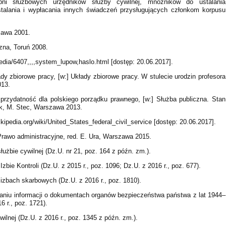
pni służbowych urzędników służby cywilnej, mnożników do ustalania
alania i wypłacania innych świadczeń przysługujących członkom korpusu
zawa 2001.
zna, Toruń 2008.
edia/6407,,,,system_lupow,haslo.html [dostęp: 20.06.2017].
y zbiorowe pracy, [w:] Układy zbiorowe pracy. W stulecie urodzin profesora
013.
 przydatność dla polskiego porządku prawnego, [w:] Służba publiczna. Stan
ek, M. Stec, Warszawa 2013.
wikipedia.org/wiki/United_States_federal_civil_service [dostęp: 20.06.2017].
 Prawo administracyjne, red. E. Ura, Warszawa 2015.
łużbie cywilnej (Dz.U. nr 21, poz. 164 z późn. zm.).
zbie Kontroli (Dz.U. z 2015 r., poz. 1096; Dz.U. z 2016 r., poz. 677).
 izbach skarbowych (Dz.U. z 2016 r., poz. 1810).
nianiu informacji o dokumentach organów bezpieczeństwa państwa z lat 1944–
 r., poz. 1721).
wilnej (Dz.U. z 2016 r., poz. 1345 z późn. zm.).