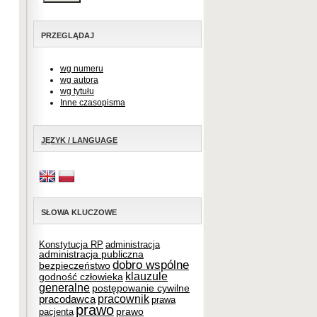
PRZEGLĄDAJ
wg numeru
wg autora
wg tytułu
Inne czasopisma
JĘZYK / LANGUAGE
SŁOWA KLUCZOWE
Konstytucja RP
administracja
administracja publiczna
dobro wspólne
bezpieczeństwo
klauzule
godność człowieka
generalne
postępowanie cywilne
pracownik
pracodawca
prawa
prawo
prawo
pacjenta