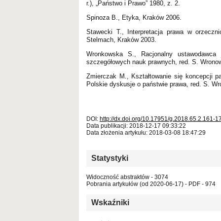
r.), „Państwo i Prawo” 1980, z. 2.
Spinoza B., Etyka, Kraków 2006.
Stawecki T., Interpretacja prawa w orzeczn
Stelmach, Kraków 2003.
Wronkowska S., Racjonalny ustawodawca j
szczegółowych nauk prawnych, red. S. Wronow
Zmierczak M., Kształtowanie się koncepcji pa
Polskie dyskusje o państwie prawa, red. S. 
DOI:
http://dx.doi.org/10.17951/g.2018.65.2.161-1
Data publikacji: 2018-12-17 09:33:22
Data złożenia artykułu: 2018-03-08 18:47:29
Statystyki
Widoczność abstraktów - 3074
Pobrania artykułów (od 2020-06-17) - PDF - 974
Wskaźniki