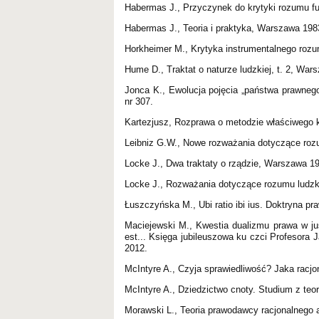
Habermas J., Przyczynek do krytyki rozumu f
Habermas J., Teoria i praktyka, Warszawa 198
Horkheimer M., Krytyka instrumentalnego roz
Hume D., Traktat o naturze ludzkiej, t. 2, War
Jonca K., Ewolucja pojęcia „państwa prawnego”
nr 307.
Kartezjusz, Rozprawa o metodzie właściwego 
Leibniz G.W., Nowe rozważania dotyczące roz
Locke J., Dwa traktaty o rządzie, Warszawa 1
Locke J., Rozważania dotyczące rozumu ludz
Łuszczyńska M., Ubi ratio ibi ius. Doktryna p
Maciejewski M., Kwestia dualizmu prawa w ju
est... Księga jubileuszowa ku czci Profesora 
2012.
McIntyre A., Czyja sprawiedliwość? Jaka racj
McIntyre A., Dziedzictwo cnoty. Studium z teo
Morawski L., Teoria prawodawcy racjonalnego 