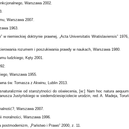
unkcjonalnego, Warszawa 2002.
3.
umu, Warszawa 2007.
szawa 1963.
 w niemieckiej doktrynie prawnej, „Acta Universitatis Wratislaviensis” 1976,
kierowania rozumem i poszukiwania prawdy w naukach, Warszawa 1980.
umu ludzkiego, Kęty 2001.
992.
kiego, Warszawa 1955.
rawna św. Tomasza z Akwinu, Lublin 2013.
snaturalizmie od starożytności do oświecenia, [w:] Nam hoc natura aequum
Janusza Justyńskiego w siedemdziesięciolecie urodzin, red. A. Madeja, Toruń
onalność?, Warszawa 2007.
rii moralności, Warszawa 1996.
a postmodernizm, „Państwo i Prawo” 2000, z. 11.