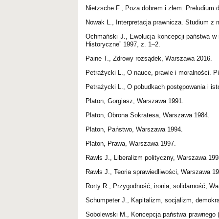
Nietzsche F., Poza dobrem i złem. Preludium do
Nowak L., Interpretacja prawnicza. Studium z
Ochmański J., Ewolucja koncepcji państwa w
Historyczne” 1997, z. 1–2.
Paine T., Zdrowy rozsądek, Warszawa 2016.
Petrażycki L., O nauce, prawie i moralności.
Petrażycki L., O pobudkach postępowania i is
Platon, Gorgiasz, Warszawa 1991.
Platon, Obrona Sokratesa, Warszawa 1984.
Platon, Państwo, Warszawa 1994.
Platon, Prawa, Warszawa 1997.
Rawls J., Liberalizm polityczny, Warszawa 199
Rawls J., Teoria sprawiedliwości, Warszawa 19
Rorty R., Przygodność, ironia, solidarność, W
Schumpeter J., Kapitalizm, socjalizm, demokr
Sobolewski M., Koncepcja państwa prawnego (R