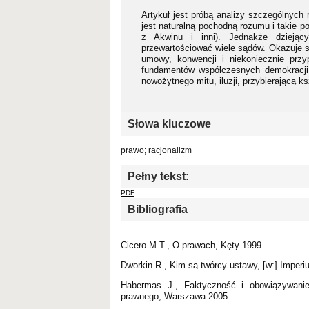
Artykuł jest próbą analizy szczególnych
jest naturalną pochodną rozumu i takie po
z Akwinu i inni). Jednakże dzieją
przewartościować wiele sądów. Okazuje s
umowy, konwencji i niekoniecznie prz
fundamentów współczesnych demokracji,
nowożytnego mitu, iluzji, przybierającą k
Słowa kluczowe
prawo; racjonalizm
Pełny tekst:
PDF
Bibliografia
Cicero M.T., O prawach, Kęty 1999.
Dworkin R., Kim są twórcy ustawy, [w:] Imper
Habermas J., Faktyczność i obowiązywani
prawnego, Warszawa 2005.