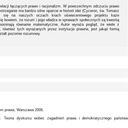
 relacji łączących prawo i racjonalizm. W powszechnym odczuciu prawo
strzeganie ma bardzo silne oparcie w historii idei (Cyceron, św. Tomasz
cy się na naszych oczach krach oświeceniowego projektu każe
ię bowiem, że rozum i jego władza w sprawach społecznych są kwestią
ypominają równanie matematyczne. Autor wyraża pogląd, że wiele z
 również tych wyrażanych przez instytucje prawne, jest jakąś formą
ształt pozornie rozumowy.
ium prawa, Warszawa 2006.
e. Teoria dyskursu wobec zagadnień prawa i demokratycznego państwa