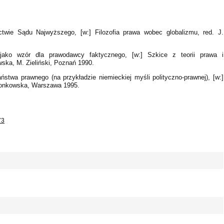
ictwie Sądu Najwyższego, [w:] Filozofia prawa wobec globalizmu, red. J.
ako wzór dla prawodawcy faktycznego, [w:] Szkice z teorii prawa i
ska, M. Zieliński, Poznań 1990.
ństwa prawnego (na przykładzie niemieckiej myśli polityczno-prawnej), [w:]
Wronkowska, Warszawa 1995.
73