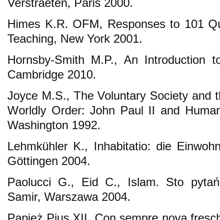
Verstraeten, Paris 2000.
Himes K.R. OFM, Responses to 101 Que
Teaching, New York 2001.
Hornsby-Smith M.P., An Introduction t
Cambridge 2010.
Joyce M.S., The Voluntary Society and t
Worldly Order: John Paul II and Huma
Washington 1992.
Lehmkühler K., Inhabitatio: die Einwo
Göttingen 2004.
Paolucci G., Eid C., Islam. Sto pyta
Samir, Warszawa 2004.
Papież Pius XII, Con sempre nova fresch