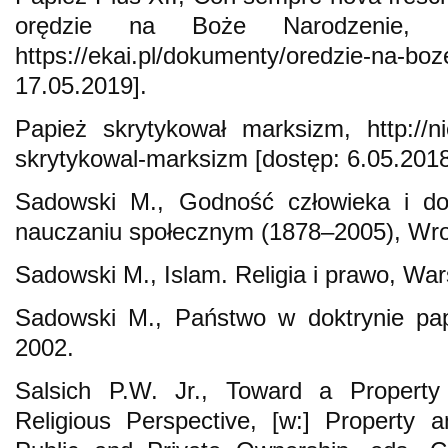
orędzie na Boże Narodzenie, 
https://ekai.pl/dokumenty/oredzie-na-bo
17.05.2019].
Papież skrytykował marksizm, http://ni
skrytykowal-marksizm [dostęp: 6.05.2018
Sadowski M., Godność człowieka i d
nauczaniu społecznym (1878–2005), Wro
Sadowski M., Islam. Religia i prawo, Wa
Sadowski M., Państwo w doktrynie pap
2002.
Salsich P.W. Jr., Toward a Property
Religious Perspective, [w:] Property a