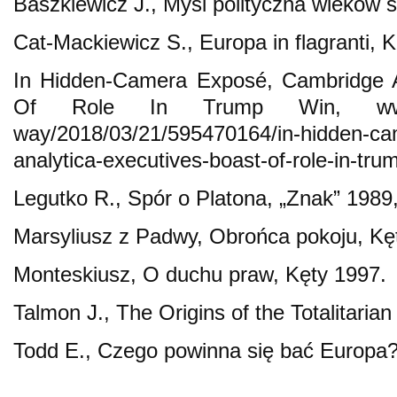
Baszkiewicz J., Myśl polityczna wieków 
Cat-Mackiewicz S., Europa in flagranti, 
In Hidden-Camera Exposé, Cambridge A
Of Role In Trump Win, www.npr.
way/2018/03/21/595470164/in-hidden-c
analytica-executives-boast-of-role-in-tru
Legutko R., Spór o Platona, „Znak” 1989,
Marsyliusz z Padwy, Obrońca pokoju, Kę
Monteskiusz, O duchu praw, Kęty 1997.
Talmon J., The Origins of the Totalitari
Todd E., Czego powinna się bać Europa?