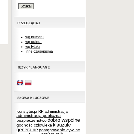
PRZEGLĄDAJ
wg numeru
wg autora
wg tytułu
Inne czasopisma
JĘZYK / LANGUAGE
SŁOWA KLUCZOWE
Konstytucja RP
administracja
administracja publiczna
dobro wspólne
bezpieczeństwo
klauzule
godność człowieka
generalne
postępowanie cywilne