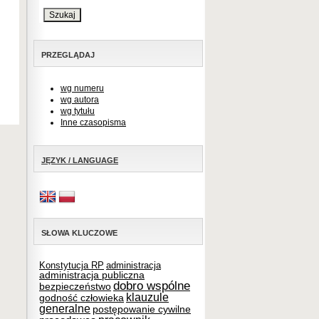
PRZEGLĄDAJ
wg numeru
wg autora
wg tytułu
Inne czasopisma
JĘZYK / LANGUAGE
SŁOWA KLUCZOWE
Konstytucja RP
administracja
administracja publiczna
dobro wspólne
bezpieczeństwo
klauzule
godność człowieka
generalne
postępowanie cywilne