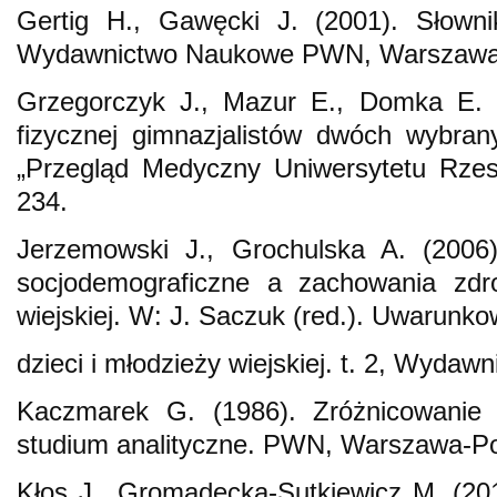
Gertig H., Gawęcki J. (2001). Słowni
Wydawnictwo Naukowe PWN, Warszawa
Grzegorczyk J., Mazur E., Domka E. 
fizycznej gimnazjalistów dwóch wybran
„Przegląd Medyczny Uniwersytetu Rzes
234.
Jerzemowski J., Grochulska A. (2006)
socjodemograficzne a zachowania zdro
wiejskiej. W: J. Saczuk (red.). Uwarunk
dzieci i młodzieży wiejskiej. t. 2, Wydaw
Kaczmarek G. (1986). Zróżnicowanie 
studium analityczne. PWN, Warszawa‑P
Kłos J., Gromadecka‑Sutkiewicz M. (201