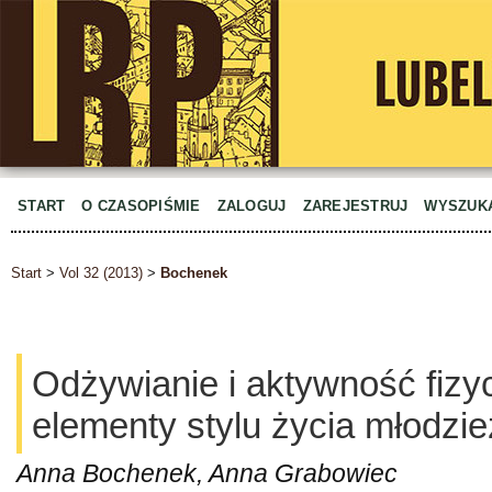
START
O CZASOPIŚMIE
ZALOGUJ
ZAREJESTRUJ
WYSZUK
Start
>
Vol 32 (2013)
>
Bochenek
Odżywianie i aktywność fizy
elementy stylu życia młodzież
Anna Bochenek, Anna Grabowiec