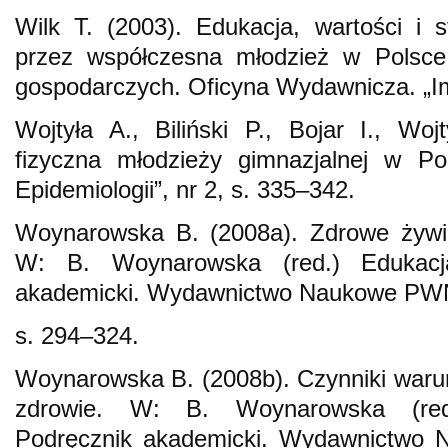
Wilk T. (2003). Edukacja, wartości i 
przez współczesna młodzież w Polsc
gospodarczych. Oficyna Wydawnicza. „I
Wojtyła A., Biliński P., Bojar I., Wo
fizyczna młodzieży gimnazjalnej w Po
Epidemiologii”, nr 2, s. 335–342.
Woynarowska B. (2008a). Zdrowe żywie
W: B. Woynarowska (red.) Edukacja
akademicki. Wydawnictwo Naukowe PW
s. 294–324.
Woynarowska B. (2008b). Czynniki warun
zdrowie. W: B. Woynarowska (red
Podręcznik akademicki. Wydawnictwo