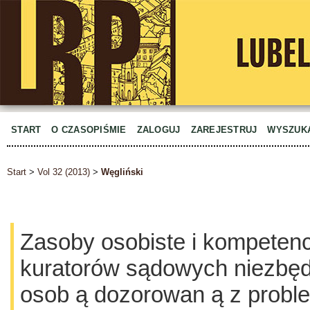
START
O CZASOPIŚMIE
ZALOGUJ
ZAREJESTRUJ
WYSZUK
Start
>
Vol 32 (2013)
>
Węgliński
Zasoby osobiste i kompete
kuratorów sądowych niezbęd
osob ą dozorowan ą z prob