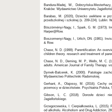
Bandura-Madej, W., Dobrzyńska-Mesterhazy,
Kraków: Wydawnictwo Uniwersytetu Jagiellońs
Barabas, M. (2020), Dziecko uwikłane w prz
przedszkolnej i szkolnej (s. 209-224). Lublin:
Böszörményi-Nagy, I., Spark, G. M. (1973). Invi
Harper@Row.
Boszormenyi-Nagy, I., Urlich, DN. (1981). Invisi
& Row.
Chase, N. D. (1999). Parentification: An overv
children theory. research and treatment of par
Chase, N. D., Deming, M. P., Wells, M. C. (1
adults. American Journal of Family Therapy. vol
Dymek-Balcerek, K. (2000). Patologie zac
Wydawnictwo Politechniki Radomskiej.
Gerhant, A., Olajossy, M. (2016). Cechy 
przemocy w dzieciństwie. Psychiatria Polska, 
Gibson, L. C. (2018). Dorosłe dzieci nie
Jagiellońskiego.
Grzegorzewska, I. Cierpiałkowska, L. (2015).
od alkoholu. Alcoholism and Drug Addiction, 28