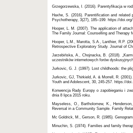
Grzegorzewska, I. (2016). Parentyfikacja w r
Haxhe, S. (2016). Parentification and related p
Psychotherapy, 3(27), 185–199. https://doi.o
Hooper, L. M. (2007). The application of atta
The Family Journal: Counselling and Therapy f
Hooper, L.M., Marotta, S.A., Lanthier, R.P. (20
Retrospective Exploratory Study. Journal of C
Jarzebińska, A., Chojnacka, B. (2018). „Karm
uczestników internetowych forów dyskusyjnych.
Jurkovic, G. J. (1997). Lost childhoods: the pl
Jurkovic, GJ, Thirkield, A. & Morrell, R. (2001
Youth and Adolescent, 30, 245-257. https://do
Konwencja Rady Europy o zapobieganiu i zw
dnia 8 lipca 2015 roku.
Mayseless, O., Bartholomew, K., Henderson
Reversal in a Community Sample. Family Relat
Mc Goldrick, M., Gerson, R. (1985). Genogram
Minuchin, S. (1974). Families and family ther