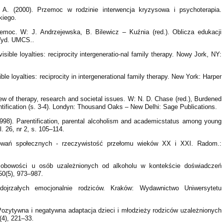
 A. (2000). Przemoc w rodzinie interwencja kryzysowa i psychoterapia.
kiego.
emoc. W: J. Andrzejewska, B. Bilewicz – Kuźnia (red.). Oblicza edukacji
 Wyd. UMCS..
sible loyalties: reciprocity intergeneratio-nal family therapy. Nowy Jork, NY:
ble loyalties: reciprocity in intergenerational family therapy. New York: Harper
iew of therapy, research and societal issues. W: N. D. Chase (red.), Burdened
entification (s. 3-4). Londyn: Thousand Oaks – New Delhi: Sage Publications.
998). Parentification, parental alcoholism and academicstatus among young
. 26, nr 2, s. 105–114.
howań społecznych - rzeczywistość przełomu wieków XX i XXI. Radom.:
osobowości u osób uzależnionych od alkoholu w kontekście doświadczeń
50(5), 973–987.
dojrzałych emocjonalnie rodziców. Kraków: Wydawnictwo Uniwersytetu
 Pozytywna i negatywna adaptacja dzieci i młodzieży rodziców uzależnionych
(4), 221–33.