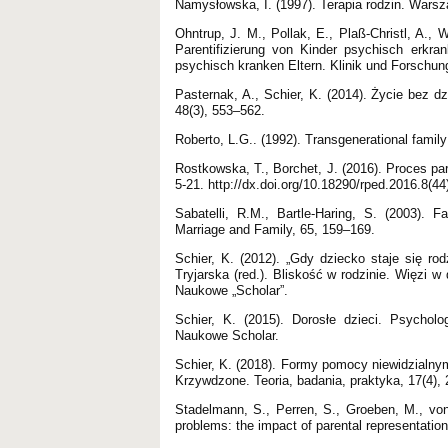
Namysłowska, I. (1997). Terapia rodzin. Wa
Ohntrup, J. M., Pollak, E., Plaß-Christl, A., 
Parentifizierung von Kinder psychisch erkran
psychisch kranken Eltern. Klinik und Forschun
Pasternak, A., Schier, K. (2014). Życie bez d
48(3), 553–562.
Roberto, L.G.. (1992). Transgenerational famil
Rostkowska, T., Borchet, J. (2016). Proces par
5-21. http://dx.doi.org/10.18290/rped.2016.8(44
Sabatelli, R.M., Bartle-Haring, S. (2003). F
Marriage and Family, 65, 159–169.
Schier, K. (2012). „Gdy dziecko staje się rod
Tryjarska (red.). Bliskość w rodzinie. Więzi 
Naukowe „Scholar”.
Schier, K. (2015). Dorosłe dzieci. Psychol
Naukowe Scholar.
Schier, K. (2018). Formy pomocy niewidzialnym
Krzywdzone. Teoria, badania, praktyka, 17(4),
Stadelmann, S., Perren, S., Groeben, M., von 
problems: the impact of parental representation