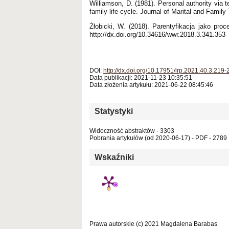
Williamson, D. (1981). Personal authority via t
family life cycle. Journal of Marital and Family
Żłobicki, W. (2018). Parentyfikacja jako pro
http://dx.doi.org/10.34616/wwr.2018.3.341.353
DOI:
http://dx.doi.org/10.17951/lrp.2021.40.3.219-
Data publikacji: 2021-11-23 10:35:51
Data złożenia artykułu: 2021-06-22 08:45:46
Statystyki
Widoczność abstraktów - 3303
Pobrania artykułów (od 2020-06-17) - PDF - 2789
Wskaźniki
Prawa autorskie (c) 2021 Magdalena Barabas