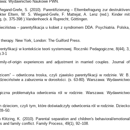
rszawa: Wydawnictwo Naukowe PWN.
Wiegand-Grefe, S. (2010). Parentifizierung – Elternbefragung zur destruktiven
kter Eltern, W: S. Wiegand-Grefe, F. Mattejat, A. Lenz (red.). Kinder mit
g, (s. 375-398 ).Vandenhoeck & Ruprecht, Göttingen.
zieciństwa – parentyfikacja u kobiet z syndromem DDA. Psychiatria. Polska,
y therapy. New York, London: The Guilford Press.
entyfikacji w kontekście teorii systemowej. Roczniki Pedagogiczne, 8(44), 3,
).3-1
amily-of-origin experiences and adjustment in married couples. Journal of
zicem” – odwrócona troska, czyli zjawisko parentyfikacji w rodzinie. W: B.
w dzieciństwie a zaburzenia w dorosłości. (s. 63-80). Warszawa: Wydawnictwo
ogiczna problematyka odwrócenia ról w rodzinie. Warszawa: Wydawnictwo
 dzieciom, czyli tym, które doświadczyły odwrócenia ról w rodzinie. Dziecko
 28–50.
Klitzing, K. (2010). Parental separation and children's behavioral/emotional
s and family conflict. Family Process, 49(1), 92–108.