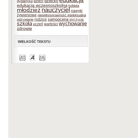
edukacja
dziecko
dzieci
dydaktyka
edukacja wczesnoszkolna
kobieta
nauczyciel
młodzież
nawyki
żywieniowe
niepełnosprawność intelektualna
samoocena
rodzice
odżywianie
styl życia
szkoła
wychowanie
uczeń
wartości
zdrowie
WIELKOŚĆ TEKSTU