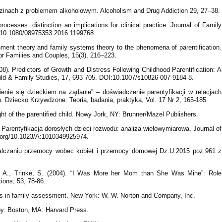
odzinach z problemem alkoholowym. Alcoholism and Drug Addiction 29, 27–38.
rocesses: distinction an implications for clinical practice. Journal of Family
rg/10.1080/08975353.2016.1199768
chment theory and family systems theory to the phenomena of parentification.
or Families and Couples, 15(3), 216–223.
08). Predictors of Growth and Distress Following Childhood Parentification: A
hild & Family Studies, 17, 693-705. DOI:10.1007/s10826-007-9184-8.
ienie się dzieckiem na żądanie” – doświadczenie parentyfikacji w relacjach
 Dziecko Krzywdzone. Teoria, badania, praktyka, Vol. 17 Nr 2, 165-185.
ight of the parentified child. Nowy Jork, NY: Brunner/Mazel Publishers.
). Parentyfikacja dorosłych dzieci rozwodu: analiza wielowymiarowa. Journal of
i.org/10.1023/A:1010349925974.
alczaniu przemocy wobec kobiet i przemocy domowej Dz.U.2015 poz.961 z
, A., Trinke, S. (2004). “I Was More her Mom than She Was Mine”: Role
ions, 53, 78-86.
s in family assessment. New York: W. W. Norton and Company, Inc.
apy. Boston, MA: Harvard Press.