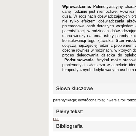
Wprowadzenie:
Polimotywacyjny chara
danej rodzinie jest niemożliwe. Również
duża. W rodzinach doświadczających prz
nie tylko efektem doświadczania akt
przemocowe osób dorosłych względem 
parentyfikacji w rodzinach doświadczaj
stanu wiedzy na temat istoty parentyfika
konsekwencji tego zjawiska.
Stan wied
dotyczą najczęściej rodzin z problemem a
obecne również w rodzinach, w których d
proces delegowania dziecka do opiek
Podsumowanie
: Artykuł może stanowi
problematyki zwłaszcza w aspekcie ident
terapeutycznych dedykowanych osobom do
Słowa kluczowe
parentyfikacja; odwrócona rola; inwersja roli rodzic
Pełny tekst:
PDF
Bibliografia