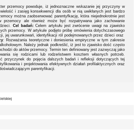
kter przemocy powoduje, iż jednoznaczne wskazanie jej przyczyny w
 wielość i zasięg konsekwencji dla osób w nią uwikłanych jest bardzo
emocy można zaobserwować parentyfkację, która niejednokrotnie jest
ów przemocy ale również może być rozpatrywana jako zachowanie
dzieci.
Cel badań:
Celem artykułu jest zwrócenie uwagi na zjawisko
ących przemocy. W artykule podjęto próbę omówienia dotychczasowego
cji, jej uwarunkowań, identyfikacji ról podejmowanych przez dzieci oraz
zy
: Rozważania teoretyczne i doniesienia empiryczne w tym zakresie
lkoholowym. Należy jednak podkreślić, iż jest to zjawisko dość często
ochodzi do aktów przemocy. Termin ten definiowany jest zazwyczaj jako
owania się rodzicami lub rodzeństwem kosztem własnych potrzeb.
ć przyczynek do pojęcia dalszych badań i refleksji dotyczących tej
yfikowania i projektowania efektywnych działań profilaktycznych oraz
świadczającym parentyfikacji.
ielskiej