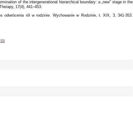
ermination of the intergenerational hierarchical boundary: a „new” stage in the
 Therapy, 17(4), 441–453.
ces odwrócenia ról w rodzinie. Wychowanie w Rodzinie, t. XIX, 3, 341-353.
233