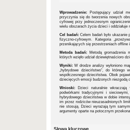
Wprowadzenie:
Postępujący udział med
przyczynia się do tworzenia nowych obra
cyfrowej przy jednoczesnym ograniczen
wielu obszarach życia dzieci i oddziałuje
Cel badań:
Celem badań było ukazanie p
fizyczno-cyfrowym. Kategoria „przeży
przenikających się przestrzeniach offline
Metoda badań:
Metodą gromadzenia ma
których wzięło udział dziewiętnaścioro dz
Wyniki:
W drodze analizy wyłoniono ma
„hybrydowe dzieciństwo”, do którego 
współczesnego dzieciństwa. Obok pojawił 
dziecięcych emocji budzonych niezgodą dz
Wnioski:
Dzieci naturalnie wkraczają
podwórkami tradycyjnymi i sieciowymi
hybrydowego dzieciństwa w dobie intensy
im przez rodziców nieuzasadnionych limi
nie stosują. Dzieci wyrażają tym samym 
argumenty oparte na potocznym przekonani
Słowa kluczowe