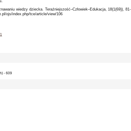
1.
znawaniu wiedzy dziecka. Teraźniejszość–Człowiek–Edukacja, 18(1(69)), 81-
e.pl/ojs/index.php/tce/article/view/106
11
h) - 609