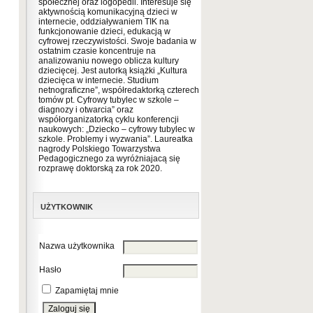
społecznej oraz logopedii. Interesuje się
aktywnością komunikacyjną dzieci w
internecie, oddziaływaniem TIK na
funkcjonowanie dzieci, edukacją w
cyfrowej rzeczywistości. Swoje badania w
ostatnim czasie koncentruje na
analizowaniu nowego oblicza kultury
dziecięcej. Jest autorką książki „Kultura
dziecięca w internecie. Studium
netnograficzne”, współredaktorką czterech
tomów pt. Cyfrowy tubylec w szkole –
diagnozy i otwarcia” oraz
współorganizatorką cyklu konferencji
naukowych: „Dziecko – cyfrowy tubylec w
szkole. Problemy i wyzwania”. Laureatka
nagrody Polskiego Towarzystwa
Pedagogicznego za wyróżniajacą się
rozprawę doktorską za rok 2020.
UŻYTKOWNIK
Nazwa użytkownika
Hasło
Zapamiętaj mnie