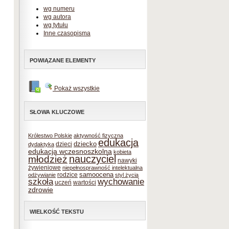
wg numeru
wg autora
wg tytułu
Inne czasopisma
POWIĄZANE ELEMENTY
Pokaż wszystkie
SŁOWA KLUCZOWE
Królestwo Polskie
aktywność fizyczna
edukacja
dziecko
dzieci
dydaktyka
edukacja wczesnoszkolna
kobieta
nauczyciel
młodzież
nawyki
żywieniowe
niepełnosprawność intelektualna
samoocena
rodzice
odżywianie
styl życia
szkoła
wychowanie
uczeń
wartości
zdrowie
WIELKOŚĆ TEKSTU