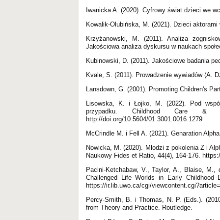
Iwanicka A. (2020). Cyfrowy świat dzieci w
Kowalik-Olubińska, M. (2021). Dzieci aktorami 
Krzyżanowski, M. (2011). Analiza zognis
Jakościowa analiza dyskursu w naukach społe
Kubinowski, D. (2011). Jakościowe badania p
Kvale, S. (2011). Prowadzenie wywiadów (A. 
Lansdown, G. (2001). Promoting Children's Par
Lisowska, K. i Łojko, M. (2022). Pod wsp
przypadku. Childhood Care & Educ
http://doi.org/10.5604/01.3001.0016.1279
McCrindle M. i Fell A. (2021). Genaration Alp
Nowicka, M. (2020). Młodzi z pokolenia Z i Alph
Naukowy Fides et Ratio, 44(4), 164-176. https:/
Pacini-Ketchabaw, V., Taylor, A., Blaise, M.,
Challenged Life Worlds in Early Childhood 
https://ir.lib.uwo.ca/cgi/viewcontent.cgi?arti
Percy-Smith, B. i Thomas, N. P. (Eds.). (201
from Theory and Practice. Routledge.