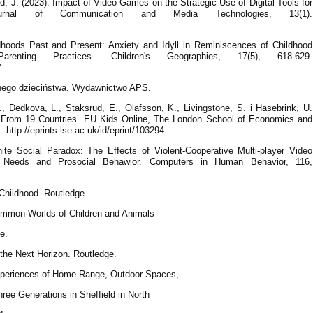
rd, J. (2023). Impact of Video Games on the Strategic Use of Digital Tools for
urnal of Communication and Media Technologies, 13(1).
ldhoods Past and Present: Anxiety and Idyll in Reminiscences of Childhood
nting Practices. Children's Geographies, 17(5), 618-629.
7
snego dzieciństwa. Wydawnictwo APS.
 Dedkova, L., Staksrud, E., Olafsson, K., Livingstone, S. i Hasebrink, U.
s From 19 Countries. EU Kids Online, The London School of Economics and
 http://eprints.lse.ac.uk/id/eprint/103294
ite Social Paradox: The Effects of Violent-Cooperative Multi-player Video
 Needs and Prosocial Behawior. Computers in Human Behavior, 116,
 Childhood. Routledge.
Common Worlds of Children and Animals
e.
 the Next Horizon. Routledge.
 Experiences of Home Range, Outdoor Spaces,
ee Generations in Sheffield in North