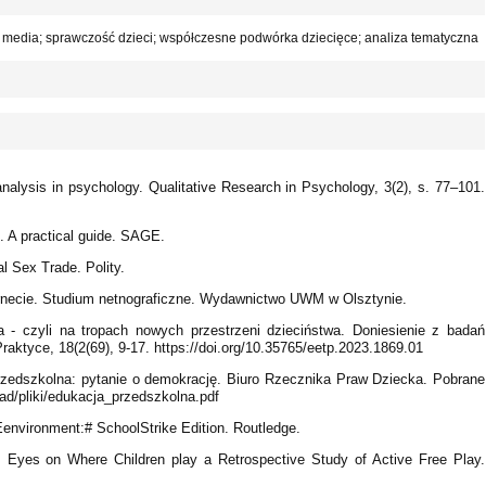
; media; sprawczość dzieci; współczesne podwórka dziecięce; analiza tematyczna
analysis in psychology. Qualitative Research in Psychology, 3(2), s. 77–101.
s. A practical guide. SAGE.
al Sex Trade. Polity.
ternecie. Studium netnograficzne. Wydawnictwo UWM w Olsztynie.
 - czyli na tropach nowych przestrzeni dzieciństwa. Doniesienie z badań
aktyce, 18(2(69), 9-17. https://doi.org/10.35765/eetp.2023.1869.01
przedszkolna: pytanie o demokrację. Biuro Rzecznika Praw Dziecka. Pobrane
oad/pliki/edukacja_przedszkolna.pdf
Eenvironment:# SchoolStrike Edition. Routledge.
). Eyes on Where Children play a Retrospective Study of Active Free Play.