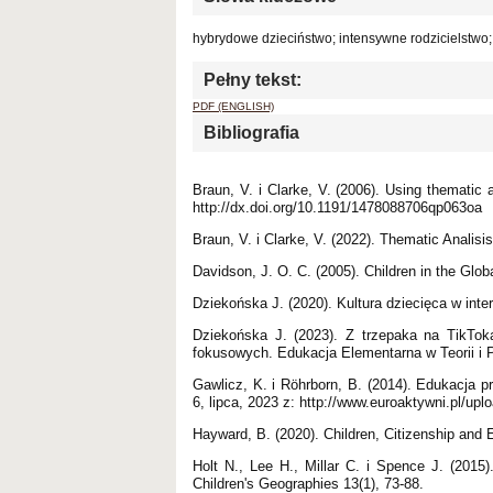
hybrydowe dzieciństwo; intensywne rodzicielstwo
Pełny tekst:
PDF (ENGLISH)
Bibliografia
Braun, V. i Clarke, V. (2006). Using thematic 
http://dx.doi.org/10.1191/1478088706qp063oa
Braun, V. i Clarke, V. (2022). Thematic Analisi
Davidson, J. O. C. (2005). Children in the Glob
Dziekońska J. (2020). Kultura dziecięca w in
Dziekońska J. (2023). Z trzepaka na TikToka
fokusowych. Edukacja Elementarna w Teorii i Pr
Gawlicz, K. i Röhrborn, B. (2014). Edukacja 
6, lipca, 2023 z: http://www.euroaktywni.pl/upl
Hayward, B. (2020). Children, Citizenship and 
Holt N., Lee H., Millar C. i Spence J. (2015
Children's Geographies 13(1), 73-88.