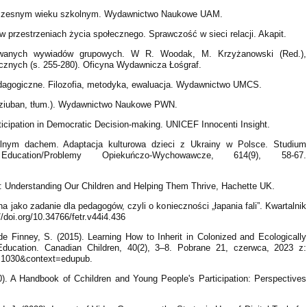
e wczesnym wieku szkolnym. Wydawnictwo Naukowe UAM.
w przestrzeniach życia społecznego. Sprawczość w sieci relacji. Akapit.
kowanych wywiadów grupowych. W R. Woodak, M. Krzyżanowski (Red.),
cznych (s. 255-280). Oficyna Wydawnicza Łośgraf.
edagogiczne. Filozofia, metodyka, ewaluacja. Wydawnictwo UMCS.
Dziuban, tłum.). Wydawnictwo Naukowe PWN.
ticipation in Democratic Decision-making. UNICEF Innocenti Insight.
ólnym dachem. Adaptacja kulturowa dzieci z Ukrainy w Polsce. Studium
ation/Problemy Opiekuńczo-Wychowawcze, 614(9), 58-67.
ha: Understanding Our Children and Helping Them Thrive, Hachette UK.
a jako zadanie dla pedagogów, czyli o konieczności „łapania fali”. Kwartalnik
/doi.org/10.34766/fetr.v44i4.436
 de Finney, S. (2015). Learning How to Inherit in Colonized and Ecologically
Education. Canadian Children, 40(2), 3–8. Pobrane 21, czerwca, 2023 z:
cle=1030&context=edupub.
0). A Handbook of Cchildren and Young People's Participation: Perspectives