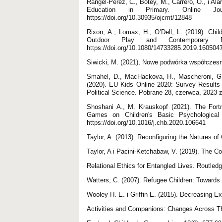
Rangel-Pérez, C., Botey, M., Carrero, O., i Ala
Education in Primary. Online Jo
https://doi.org/10.30935/ojcmt/12848
Rixon, A., Lomax, H., O’Dell, L. (2019). Chi
Outdoor Play and Contemporary Pare
https://doi.org/10.1080/14733285.2019.160504
Siwicki, M. (2021), Nowe podwórka współcze
Smahel, D., MacHackova, H., Mascheroni, G.,
(2020). EU Kids Online 2020: Survey Result
Political Science. Pobrane 28, czerwca, 2023 z:
Shoshani A., M. Krauskopf (2021). The Fortn
Games on Children's Basic Psychological
https://doi.org/10.1016/j.chb.2020.106641
Taylor, A. (2013). Reconfiguring the Natures of
Taylor, A i Pacini-Ketchabaw, V. (2019). The 
Relational Ethics for Entangled Lives. Routledg
Watters, C. (2007). Refugee Children: Towards
Wooley H. E. i Griffin E. (2015). Decreasing
Activities and Companions: Changes Across Thr