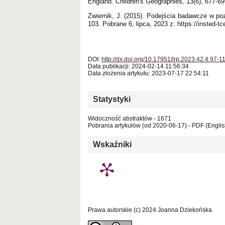
England. Children's Geographies, 13(6), 677-69
Zwiernik, J. (2015). Podejścia badawcze w po
103. Pobrane 6, lipca, 2023 z: https://insted-tc
DOI:
http://dx.doi.org/10.17951/lrp.2023.42.4.97-1
Data publikacji: 2024-02-14 11:56:34
Data złożenia artykułu: 2023-07-17 22:54:11
Statystyki
Widoczność abstraktów - 1671
Pobrania artykułów (od 2020-06-17) - PDF (Englis
Wskaźniki
Prawa autorskie (c) 2024 Joanna Dziekońska