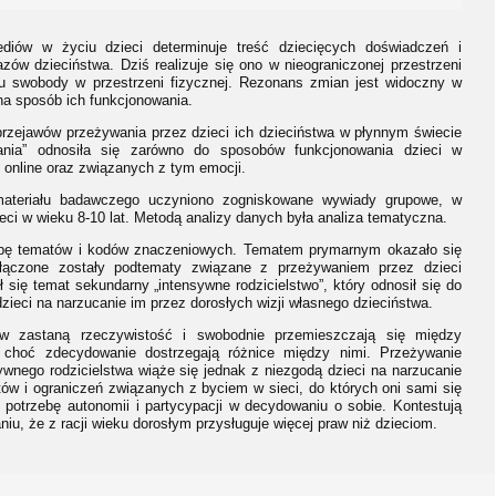
iów w życiu dzieci determinuje treść dziecięcych doświadczeń i
zów dzieciństwa. Dziś realizuje się ono w nieograniczonej przestrzeni
iu swobody w przestrzeni fizycznej. Rezonans zmian jest widoczny w
 na sposób ich funkcjonowania.
rzejawów przeżywania przez dzieci ich dzieciństwa w płynnym świecie
wania” odnosiła się zarówno do sposobów funkcjonowania dzieci w
 i online oraz związanych z tym emocji.
teriału badawczego uczyniono zogniskowane wywiady grupowe, w
ieci w wieku 8-10 lat. Metodą analizy danych była analiza tematyczna.
pę tematów i kodów znaczeniowych. Tematem prymarnym okazało się
włączone zostały podtematy związane z przeżywaniem przez dzieci
się temat sekundarny „intensywne rodzicielstwo”, który odnosił się do
ieci na narzucanie im przez dorosłych wizji własnego dzieciństwa.
 w zastaną rzeczywistość i swobodnie przemieszczają się między
, choć zdecydowanie dostrzegają różnice między nimi. Przeżywanie
wnego rodzicielstwa wiąże się jednak z niezgodą dzieci na narzucanie
tów i ograniczeń związanych z byciem w sieci, do których oni sami się
potrzebę autonomii i partycypacji w decydowaniu o sobie. Kontestują
u, że z racji wieku dorosłym przysługuje więcej praw niż dzieciom.