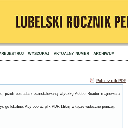
AREJESTRUJ
WYSZUKAJ
AKTUALNY NUMER
ARCHIWUM
Pobierz plik PDF
ce, jeżeli posiadasz zainstalowaną wtyczkę Adobe Reader (najnowsza
ć go lokalnie. Aby pobrać plik PDF, kliknij w łącze widoczne poniżej.