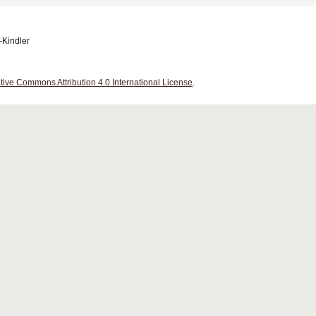
-Kindler
tive Commons Attribution 4.0 International License
.