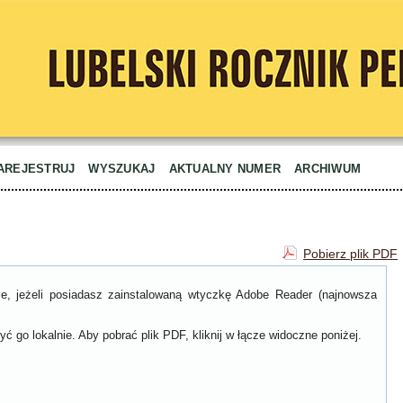
AREJESTRUJ
WYSZUKAJ
AKTUALNY NUMER
ARCHIWUM
Pobierz plik PDF
ce, jeżeli posiadasz zainstalowaną wtyczkę Adobe Reader (najnowsza
ć go lokalnie. Aby pobrać plik PDF, kliknij w łącze widoczne poniżej.