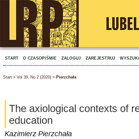
START
O CZASOPIŚMIE
ZALOGUJ
ZAREJESTRUJ
WYSZUK
Start
>
Vol 39, No 2 (2020)
>
Pierzchała
The axiological contexts of r
education
Kazimierz Pierzchała