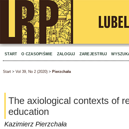
START
O CZASOPIŚMIE
ZALOGUJ
ZAREJESTRUJ
WYSZUK
Start
>
Vol 39, No 2 (2020)
>
Pierzchała
The axiological contexts of r
education
Kazimierz Pierzchała