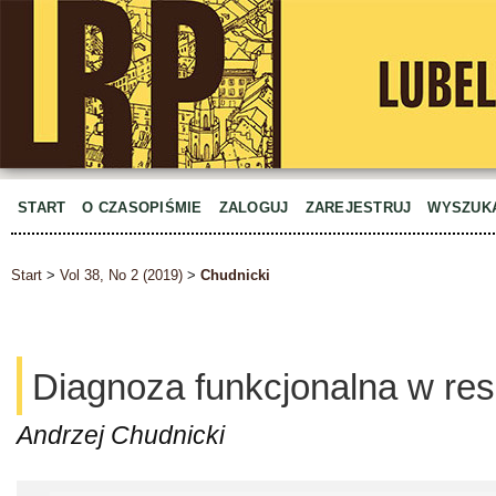
START
O CZASOPIŚMIE
ZALOGUJ
ZAREJESTRUJ
WYSZUK
Start
>
Vol 38, No 2 (2019)
>
Chudnicki
Diagnoza funkcjonalna w reso
Andrzej Chudnicki