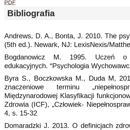
PDF
Bibliografia
Andrews, D. A., Bonta, J. 2010. The psy
(5th ed.). Newark, NJ: LexisNexis/Matth
Bogdanowicz M. 1995. Uczeń o s
edukacyjnych. “Psychologia Wychowawcza
Byra S., Boczkowska M., Duda M, 201
znaczeniowe terminu „niepełnosp
Międzynarodowej Klasyfikacji funkcjonow
Zdrowia (ICF), „Człowiek- Niepełnospra
4, s. 15-32
Domaradzki J. 2013. O definicjach zdro