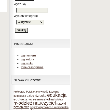
Wyszukaj
Wybierz kategorię
PRZEGLĄDAJ
wg numeru
wg autora
wg tytułu
Inne czasopisma
SŁOWA KLUCZOWE
Królestwo Polskie
aktywność fizyczna
edukacja
dziecko
dzieci
dydaktyka
edukacja wczesnoszkolna
kobieta
nauczyciel
młodzież
nawyki
żywieniowe
niepełnosprawność intelektualna