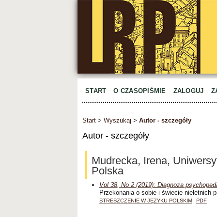
START
O CZASOPIŚMIE
ZALOGUJ
Z
Start
>
Wyszukaj
>
Autor - szczegóły
Autor - szczegóły
Mudrecka, Irena, Uniwersy
Polska
Vol 38, No 2 (2019): Diagnoza psychoped
Przekonania o sobie i świecie nieletnich
STRESZCZENIE W JĘZYKU POLSKIM
PDF