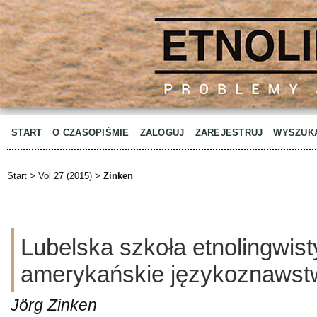
START
O CZASOPIŚMIE
ZALOGUJ
ZAREJESTRUJ
WYSZUK
Start
>
Vol 27 (2015)
>
Zinken
Lubelska szkoła etnolingwist
amerykańskie językoznawst
Jörg Zinken