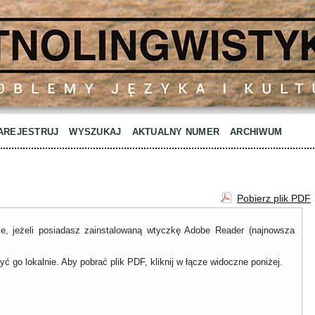
AREJESTRUJ
WYSZUKAJ
AKTUALNY NUMER
ARCHIWUM
Pobierz plik PDF
ce, jeżeli posiadasz zainstalowaną wtyczkę Adobe Reader (najnowsza
ć go lokalnie. Aby pobrać plik PDF, kliknij w łącze widoczne poniżej.