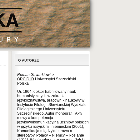
O AUTORZE
Roman Gawarkiewicz
ORCID ID
Uniwersytet Szczeciński
Polska
Ur. 1964, doktor habilitowany nauk
humanistycznych w zakresie
językoznawstwa, pracownik naukowy w
Instytucie Filologii Słowiańskiej Wydziału
Filologicznego Uniwersytetu
Szczecińskiego. Autor monografii: Akty
mowy a kompetencja
językowokomunikacyjna uczniów polskich
w języku rosyjskim i niemieckim (2001),
Komunikacja międzykulturowa a
stereotypy. Polacy – Niemcy – Rosjanie
(2011). Współautor opracowania: Polski