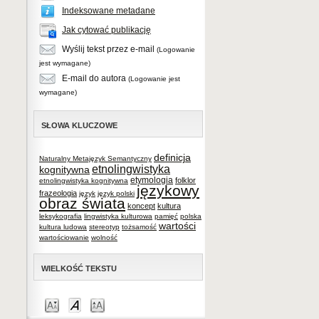
Indeksowane metadane
Jak cytować publikację
Wyślij tekst przez e-mail
(Logowanie
jest wymagane)
E-mail do autora
(Logowanie jest
wymagane)
SŁOWA KLUCZOWE
definicja
Naturalny Metajęzyk Semantyczny
etnolingwistyka
kognitywna
etymologia
folklor
etnolingwistyka kognitywna
językowy
frazeologia
język
język polski
obraz świata
koncept
kultura
leksykografia
lingwistyka kulturowa
pamięć
polska
wartości
kultura ludowa
stereotyp
tożsamość
wartościowanie
wolność
WIELKOŚĆ TEKSTU