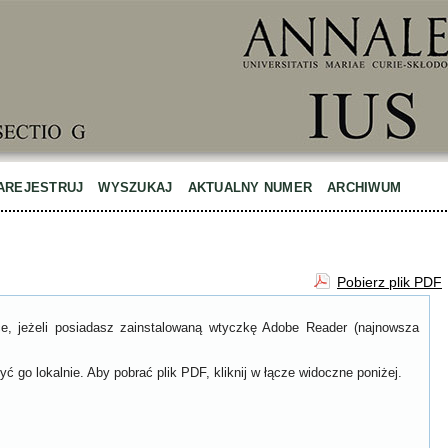
AREJESTRUJ
WYSZUKAJ
AKTUALNY NUMER
ARCHIWUM
Pobierz plik PDF
ce, jeżeli posiadasz zainstalowaną wtyczkę Adobe Reader (najnowsza
ć go lokalnie. Aby pobrać plik PDF, kliknij w łącze widoczne poniżej.