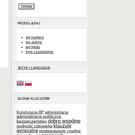
PRZEGLĄDAJ
wg numeru
wg autora
wg tytułu
Inne czasopisma
JĘZYK / LANGUAGE
SŁOWA KLUCZOWE
Konstytucja RP
administracja
administracja publiczna
dobro wspólne
bezpieczeństwo
klauzule
godność człowieka
generalne
postępowanie cywilne