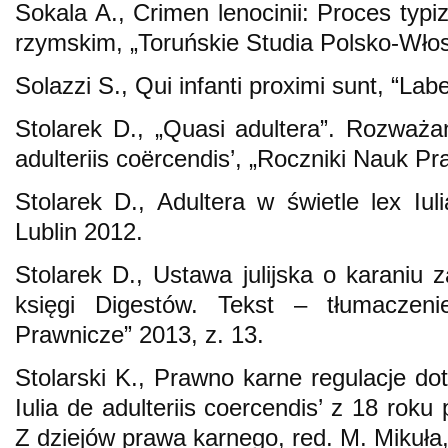
Sokala A., Crimen lenocinii: Proces typi
rzymskim, „Toruńskie Studia Polsko-Włos
Solazzi S., Qui infanti proximi sunt, “Lab
Stolarek D., „Quasi adultera”. Rozważan
adulteriis coërcendis’, „Roczniki Nauk P
Stolarek D., Adultera w świetle lex Iuli
Lublin 2012.
Stolarek D., Ustawa julijska o karaniu 
księgi Digestów. Tekst – tłumaczen
Prawnicze” 2013, z. 13.
Stolarski K., Prawno karne regulacje do
Iulia de adulteriis coercendis’ z 18 roku 
Z dziejów prawa karnego, red. M. Mikuła