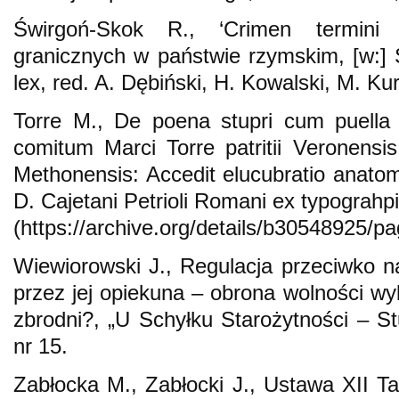
Świrgoń-Skok R., ‘Crimen termini
granicznych w państwie rzymskim, [w:] 
lex, red. A. Dębiński, H. Kowalski, M. Ku
Torre M., De poena stupri cum puella 
comitum Marci Torre patritii Veronensis 
Methonensis: Accedit elucubratio anato
D. Cajetani Petrioli Romani ex typograh
(https://archive.org/details/b30548925/p
Wiewiorowski J., Regulacja przeciwko 
przez jej opiekuna – obrona wolności w
zbrodni?, „U Schyłku Starożytności – S
nr 15.
Zabłocka M., Zabłocki J., Ustawa XII Ta