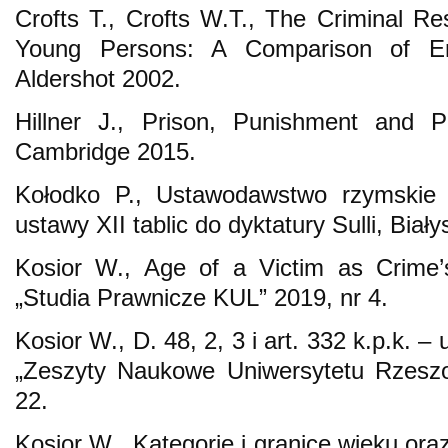
Crofts T., Crofts W.T., The Criminal Res
Young Persons: A Comparison of E
Aldershot 2002.
Hillner J., Prison, Punishment and P
Cambridge 2015.
Kołodko P., Ustawodawstwo rzymskie
ustawy XII tablic do dyktatury Sulli, Biał
Kosior W., Age of a Victim as Crime
„Studia Prawnicze KUL” 2019, nr 4.
Kosior W., D. 48, 2, 3 i art. 332 k.p.k.
„Zeszyty Naukowe Uniwersytetu Rzeszo
22.
Kosior W., Kategorie i granice wieku or