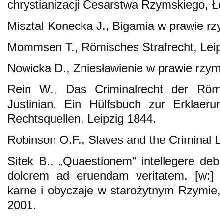
chrystianizacji Cesarstwa Rzymskiego, 
Misztal-Konecka J., Bigamia w prawie rz
Mommsen T., Römisches Strafrecht, Leip
Nowicka D., Zniesławienie w prawie rzy
Rein W., Das Criminalrecht der Rö
Justinian. Ein Hülfsbuch zur Erklaer
Rechtsquellen, Leipzig 1844.
Robinson O.F., Slaves and the Criminal 
Sitek B., „Quaestionem” intellegere de
dolorem ad eruendam veritatem, [w:]
karne i obyczaje w starożytnym Rzymie, 
2001.