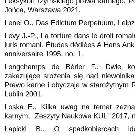
Leksykon rzymskiego prawa karnego. Po
Jońca, Warszawa 2021.
Lenel O., Das Edictum Perpetuum, Leipz
Levy J.-P., La torture dans le droit romai
iuris romani. Études dédiées A Hans Ank
anniversaire 1995, no. 1.
Longchamps de Bérier F., Dwie kon
zakazujące srożenia się nad niewolnika
Prawo karne i obyczaje w starożytnym R
Lublin 2001.
Loska E., Kilka uwag na temat zezna
karnym, „Zeszyty Naukowe KUL” 2017, n
Łapicki B., O spadkobiercach ideo