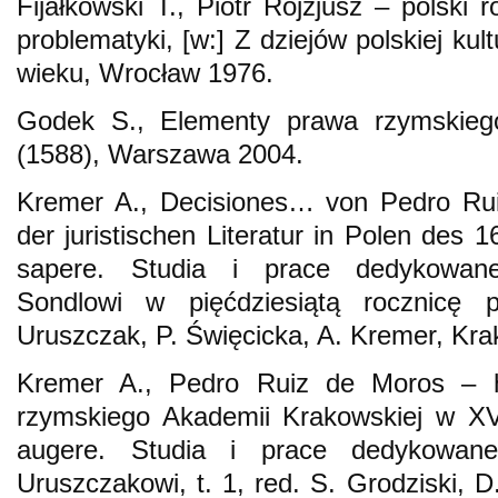
Fijałkowski T., Piotr Rojzjusz – polski
problematyki, [w:] Z dziejów polskiej ku
wieku, Wrocław 1976.
Godek S., Elementy prawa rzymskiego 
(1588), Warszawa 2004.
Kremer A., Decisiones… von Pedro Rui
der juristischen Literatur in Polen des 
sapere. Studia i prace dedykowane
Sondlowi w pięćdziesiątą rocznicę 
Uruszczak, P. Święcicka, A. Kremer, Kr
Kremer A., Pedro Ruiz de Moros – h
rzymskiego Akademii Krakowskiej w XVI
augere. Studia i prace dedykowane
Uruszczakowi, t. 1, red. S. Grodziski, 