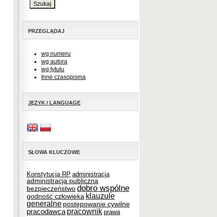
PRZEGLĄDAJ
wg numeru
wg autora
wg tytułu
Inne czasopisma
JĘZYK / LANGUAGE
SŁOWA KLUCZOWE
Konstytucja RP
administracja
administracja publiczna
dobro wspólne
bezpieczeństwo
klauzule
godność człowieka
generalne
postępowanie cywilne
pracownik
pracodawca
prawa