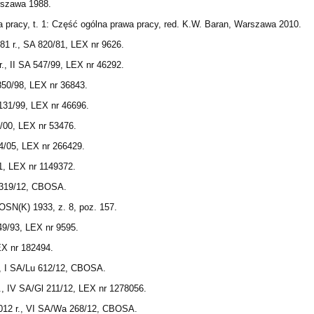
rszawa 1988.
 pracy, t. 1: Część ogólna prawa pracy, red. K.W. Baran, Warszawa 2010.
1 r., SA 820/81, LEX nr 9626.
, II SA 547/99, LEX nr 46292.
850/98, LEX nr 36843.
1131/99, LEX nr 46696.
5/00, LEX nr 53476.
4/05, LEX nr 266429.
1, LEX nr 1149372.
 319/12, CBOSA.
 OSN(K) 1933, z. 8, poz. 157.
49/93, LEX nr 9595.
EX nr 182494.
., I SA/Lu 612/12, CBOSA.
., IV SA/Gl 211/12, LEX nr 1278056.
012 r., VI SA/Wa 268/12, CBOSA.