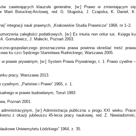
isów zawierających klauzule generalne, [w:] Prawo w zmieniającym się
or Marii Boruckiej-Arctowej, red. G. Skąpska, J. Czapska, K. Daniel, K.
nej” integracji nauk prawnych, „Krakowskie Studia Prawnicze” 1968, nr 1–2.
morzenia zaległości podatkowych, [w:] Ex iniuria non oritur ius. Księga ku
 A. Gomułowicz, J. Małecki, Poznań 2003.
eczno-gospodarczego przeznaczenia prawa powinna określać treść prawa
kowa ku czci Sędziego Stanisława Rudnickiego, Warszawa 2005.
ne w prawie prywatnym, [w:] System Prawa Prywatnego, t. 1: Prawo cywilne –
unku pracy, Warszawa 2013.
 cywilnym, „Państwo i Prawo” 1965, z. 1.
dualnego w prawie budowlanym, Toruń 1993.
rawa, Poznań 2001.
 administracyjnym, [w:] Administracja publiczna u progu XXI wieku. Prace
iemu z okazji jubileuszu 45-lecia pracy naukowej, red. Z. Niewiadomski,
 Naukowe Uniwersytetu Łódzkiego” 1964, z. 35.