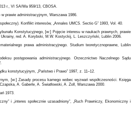
013 r., VI SA/Wa 959/13, CBOSA.
o w prawie administracyjnym, Warszawa 1986.
 (społeczny). Konflikt interesów, „Annales UMCS. Sectio G” 1993, Vol. 40.
rybunału Konstytucyjnego, [w:] Pojęcie interesu w naukach prawnych, prawie
Ukrainy, red. A. Korybski, M.W. Kostyckij, L. Leszczyński, Lublin 2006.
materialnego prawa administracyjnego. Studium teoretycznoprawne, Lublin
deksu postępowania administracyjnego. Orzecznictwo Naczelnego Sądu
.
ądku konstytucyjnym, „Państwo i Prawo” 1997, z. 11–12.
 karnym, [w:] Zasady procesu karnego wobec wyzwań współczesności. Księga
 Czapska, A. Gaberle, A. Światłowski, A. Zoll, Warszawa 2000.
nań 1973.
łeczny” i „interes społecznie uzasadniony”, „Ruch Prawniczy, Ekonomiczny i