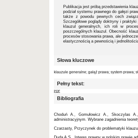
Publikacja jest próbą przedstawienia klauz
podział systemu prawnego do gałęzi praw
także z powodu pewnych cech związa
Szczegółowe poglądy doktryny i praktyki 
klauzul generalnych, ich roli w proc
poszczególnych klauzul. Obecność klau
procesów stosowania prawa, ale jednocze
elastycznością a pewnością i jednolitośc
Słowa kluczowe
klauzule generalne; gałąź prawa; system prawa; 
Pełny tekst:
PDF
Bibliografia
Choduń A., Gomułowicz A., Skoczylas A.,
administracyjnym. Wybrane zagadnienia teore
Czarzasty, Przyczynek do problematyki klauzul
Duda A.S., Interes prawny w polskim prawie a