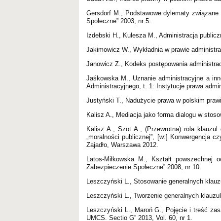
Gersdorf M., Podstawowe dylematy związane z
Społeczne” 2003, nr 5.
Izdebski H., Kulesza M., Administracja public
Jakimowicz W., Wykładnia w prawie administr
Janowicz Z., Kodeks postępowania administr
Jaśkowska M., Uznanie administracyjne a inne
Administracyjnego, t. 1: Instytucje prawa adm
Justyński T., Nadużycie prawa w polskim praw
Kalisz A., Mediacja jako forma dialogu w sto
Kalisz A., Szot A., (Przewrotna) rola klauzul
„moralności publicznej”, [w:] Konwergencja c
Zajadło, Warszawa 2012.
Latos-Miłkowska M., Kształt powszechnej 
Zabezpieczenie Społeczne” 2008, nr 10.
Leszczyński L., Stosowanie generalnych klauz
Leszczyński L., Tworzenie generalnych klauzul
Leszczyński L., Maroń G., Pojęcie i treść za
UMCS. Sectio G” 2013, Vol. 60, nr 1.