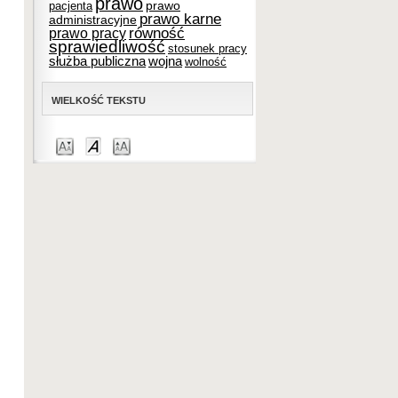
prawo
prawo
pacjenta
prawo karne
administracyjne
równość
prawo pracy
sprawiedliwość
stosunek pracy
służba publiczna
wojna
wolność
WIELKOŚĆ TEKSTU