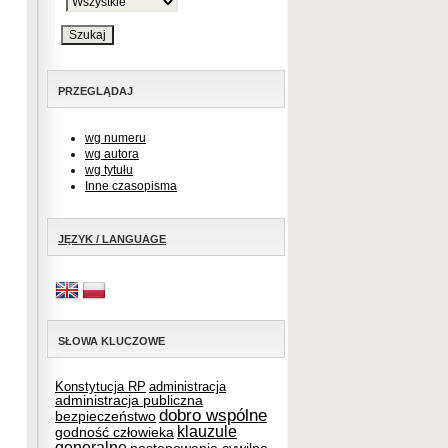
PRZEGLĄDAJ
wg numeru
wg autora
wg tytułu
Inne czasopisma
JĘZYK / LANGUAGE
SŁOWA KLUCZOWE
Konstytucja RP
administracja
administracja publiczna
dobro wspólne
bezpieczeństwo
klauzule
godność człowieka
generalne