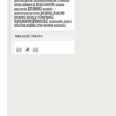
postępowanie cywilne
pracownik
pracodawca
prawa
prawo
prawo
pacjenta
prawo karne
administracyjne
równość
prawo pracy
sprawiedliwość
stosunek pracy
służba publiczna
wojna
wolność
WIELKOŚĆ TEKSTU