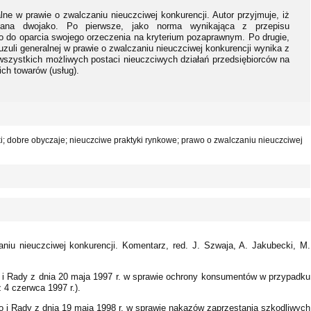
ne w prawie o zwalczaniu nieuczciwej konkurencji. Autor przyjmuje, iż
iana dwojako. Po pierwsze, jako norma wynikająca z przepisu
 do oparcia swojego orzeczenia na kryterium pozaprawnym. Po drugie,
uzuli generalnej w prawie o zwalczaniu nieuczciwej konkurencji wynika z
wszystkich możliwych postaci nieuczciwych działań przedsiębiorców na
ich towarów (usług).
i; dobre obyczaje; nieuczciwe praktyki rynkowe; prawo o zwalczaniu nieuczciwej
aniu nieuczciwej konkurencji. Komentarz, red. J. Szwaja, A. Jakubecki, M.
i Rady z dnia 20 maja 1997 r. w sprawie ochrony konsumentów w przypadku
 4 czerwca 1997 r.).
 i Rady z dnia 19 maja 1998 r. w sprawie nakazów zaprzestania szkodliwych