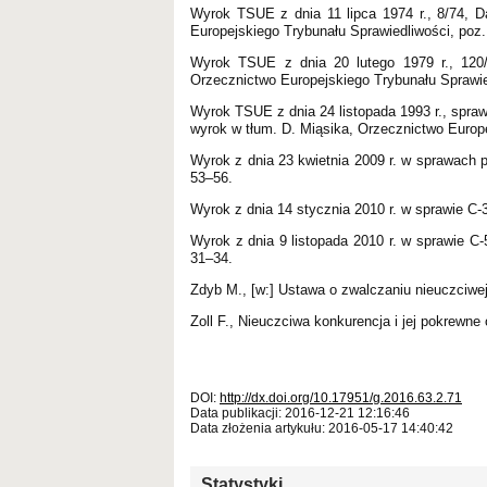
Wyrok TSUE z dnia 11 lipca 1974 r., 8/74, D
Europejskiego Trybunału Sprawiedliwości, poz.
Wyrok TSUE z dnia 20 lutego 1979 r., 120/
Orzecznictwo Europejskiego Trybunału Sprawie
Wyrok TSUE z dnia 24 listopada 1993 r., spraw
wyrok w tłum. D. Miąsika, Orzecznictwo Europe
Wyrok z dnia 23 kwietnia 2009 r. w sprawach p
53–56.
Wyrok z dnia 14 stycznia 2010 r. w sprawie C‑3
Wyrok z dnia 9 listopada 2010 r. w sprawie C‑5
31–34.
Zdyb M., [w:] Ustawa o zwalczaniu nieuczciwe
Zoll F., Nieuczciwa konkurencja i jej pokrewn
DOI:
http://dx.doi.org/10.17951/g.2016.63.2.71
Data publikacji: 2016-12-21 12:16:46
Data złożenia artykułu: 2016-05-17 14:40:42
Statystyki