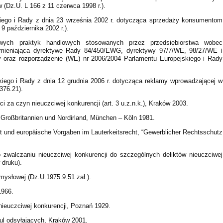
(Dz.U. L 166 z 11 czerwca 1998 r.).
ego i Rady z dnia 23 września 2002 r. dotycząca sprzedaży konsumentom
9 października 2002 r.).
wych praktyk handlowych stosowanych przez przedsiębiorstwa wobec
ieniająca dyrektywę Rady 84/450/EWG, dyrektywy 97/7/WE, 98/27/WE i
 oraz rozporządzenie (WE) nr 2006/2004 Parlamentu Europejskiego i Rady
ego i Rady z dnia 12 grudnia 2006 r. dotycząca reklamy wprowadzającej w
376.21).
 za czyn nieuczciwej konkurencji (art. 3 u.z.n.k.), Kraków 2003.
h Großbritannien und Nordirland, München – Köln 1981.
t und europäische Vorgaben im Lauterkeitsrecht, “Gewerblicher Rechtsschutz
o zwalczaniu nieuczciwej konkurencji do szczególnych deliktów nieuczciwej
 druku).
mysłowej (Dz.U.1975.9.51 zał.).
1966.
 nieuczciwej konkurencji, Poznań 1929.
ul odsyłających, Kraków 2001.