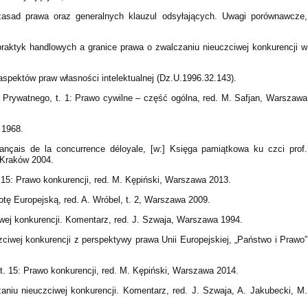
zasad prawa oraz generalnych klauzul odsyłających. Uwagi porównawcze,
raktyk handlowych a granice prawa o zwalczaniu nieuczciwej konkurencji w
spektów praw własności intelektualnej (Dz.U.1996.32.143).
a Prywatnego, t. 1: Prawo cywilne – część ogólna, red. M. Safjan, Warszawa
 1968.
français de la concurrence déloyale, [w:] Księga pamiątkowa ku czci prof.
 Kraków 2004.
 15: Prawo konkurencji, red. M. Kępiński, Warszawa 2013.
otę Europejską, red. A. Wróbel, t. 2, Warszawa 2009.
iwej konkurencji. Komentarz, red. J. Szwaja, Warszawa 1994.
ciwej konkurencji z perspektywy prawa Unii Europejskiej, „Państwo i Prawo”
t. 15: Prawo konkurencji, red. M. Kępiński, Warszawa 2014.
aniu nieuczciwej konkurencji. Komentarz, red. J. Szwaja, A. Jakubecki, M.