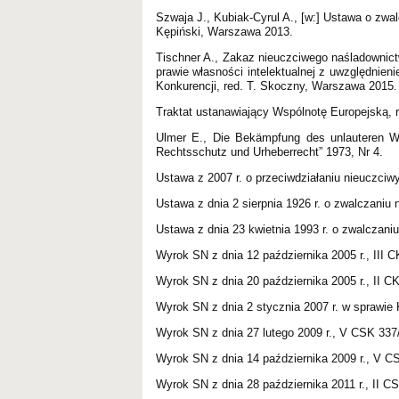
Szwaja J., Kubiak-Cyrul A., [w:] Ustawa o zwa
Kępiński, Warszawa 2013.
Tischner A., Zakaz nieuczciwego naśladownict
prawie własności intelektualnej z uwzględnien
Konkurencji, red. T. Skoczny, Warszawa 2015.
Traktat ustanawiający Wspólnotę Europejską, r
Ulmer E., Die Bekämpfung des unlauteren W
Rechtsschutz und Urheberrecht” 1973, Nr 4.
Ustawa z 2007 r. o przeciwdziałaniu nieuczciw
Ustawa z dnia 2 sierpnia 1926 r. o zwalczaniu n
Ustawa z dnia 23 kwietnia 1993 r. o zwalczaniu 
Wyrok SN z dnia 12 października 2005 r., III
Wyrok SN z dnia 20 października 2005 r., II C
Wyrok SN z dnia 2 stycznia 2007 r. w sprawi
Wyrok SN z dnia 27 lutego 2009 r., V CSK 337
Wyrok SN z dnia 14 października 2009 r., V C
Wyrok SN z dnia 28 października 2011 r., II C