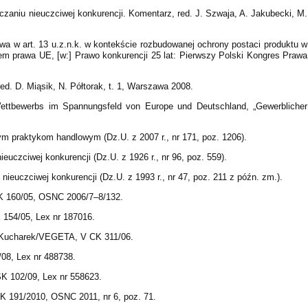
lczaniu nieuczciwej konkurencji. Komentarz, red. J. Szwaja, A. Jakubecki, M.
wa w art. 13 u.z.n.k. w kontekście rozbudowanej ochrony postaci produktu w
iem prawa UE, [w:] Prawo konkurencji 25 lat: Pierwszy Polski Kongres Prawa
ed. D. Miąsik, N. Półtorak, t. 1, Warszawa 2008.
ettbewerbs im Spannungsfeld von Europe und Deutschland, „Gewerblicher
ym praktykom handlowym (Dz.U. z 2007 r., nr 171, poz. 1206).
ieuczciwej konkurencji (Dz.U. z 1926 r., nr 96, poz. 559).
nieuczciwej konkurencji (Dz.U. z 1993 r., nr 47, poz. 211 z późn. zm.).
 CK 160/05, OSNC 2006/7–8/132.
K 154/05, Lex nr 187016.
e Kucharek/VEGETA, V CK 311/06.
/08, Lex nr 488738.
SK 102/09, Lex nr 558623.
SK 191/2010, OSNC 2011, nr 6, poz. 71.