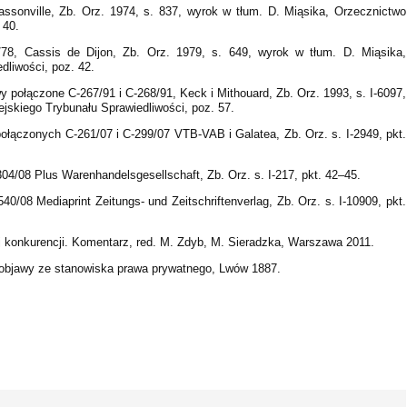
assonville, Zb. Orz. 1974, s. 837, wyrok w tłum. D. Miąsika, Orzecznictwo
 40.
78, Cassis de Dijon, Zb. Orz. 1979, s. 649, wyrok w tłum. D. Miąsika,
dliwości, poz. 42.
y połączone C-267/91 i C-268/91, Keck i Mithouard, Zb. Orz. 1993, s. I-6097,
jskiego Trybunału Sprawiedliwości, poz. 57.
ołączonych C‑261/07 i C‑299/07 VTB‑VAB i Galatea, Zb. Orz. s. I‑2949, pkt.
04/08 Plus Warenhandelsgesellschaft, Zb. Orz. s. I‑217, pkt. 42–45.
40/08 Mediaprint Zeitungs- und Zeitschriftenverlag, Zb. Orz. s. I‑10909, pkt.
j konkurencji. Komentarz, red. M. Zdyb, M. Sieradzka, Warszawa 2011.
e objawy ze stanowiska prawa prywatnego, Lwów 1887.