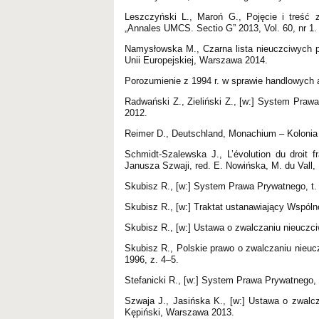
Leszczyński L., Maroń G., Pojęcie i treść 
„Annales UMCS. Sectio G” 2013, Vol. 60, nr 1.
Namysłowska M., Czarna lista nieuczciwych p
Unii Europejskiej, Warszawa 2014.
Porozumienie z 1994 r. w sprawie handlowych a
Radwański Z., Zieliński Z., [w:] System Praw
2012.
Reimer D., Deutschland, Monachium – Kolonia
Schmidt-Szalewska J., L’évolution du droit 
Janusza Szwaji, red. E. Nowińska, M. du Vall,
Skubisz R., [w:] System Prawa Prywatnego, t.
Skubisz R., [w:] Traktat ustanawiający Wspóln
Skubisz R., [w:] Ustawa o zwalczaniu nieuczc
Skubisz R., Polskie prawo o zwalczaniu nieucz
1996, z. 4–5.
Stefanicki R., [w:] System Prawa Prywatnego, 
Szwaja J., Jasińska K., [w:] Ustawa o zwalcz
Kępiński, Warszawa 2013.