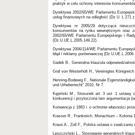
praktyk w celu ochrony interesów konsumentów 
Dyrektywa 2002/65/WE Parlamentu Europejski
usług finansowych na odległość (Dz.U. L 271 z 
Dyrektywa nr 2005/29 dotycząca nieuczci
konsumentów na rynku wewnętrznym oraz zm
2002/65/WE Parlamentu Europejskiego i Rady
(Dz.U.UE.L.2005.149.22).
Dyrektywa 2006/114/WE Parlamentu Europejski
błąd i reklamy porównawczej (Dz.U.UE.L.2006.
Gadek B., Generalna klauzula odpowiedzialności
Graf von Westerholt H., Vereinigtes Königreic
Henning-Bodewig F., Nationale Eigenständigkei
und Urheberrecht” 2010, Nr 7.
Kępiński M., Stosunek art. 3 ust. 1 ustawy 
konkurencji i przytoczona tam argumentacja (w
Konwencja z 1883 r. o ochronie własności prze
Krasser R., Frankreich, Monachium – Kolonia 
Kraus A., Zoll F., Polska ustawa o zwalczaniu
Leszczyński L., Stosowanie generalnych klauz