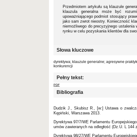
Przedmiotem artykułu są klauzule general
klauzula generalna może być rozum
upoważniającego podmiot stosujący prawo
jako sam zwrot nieostry. Konieczność kla
niemożliwego do precyzyjnego ustalenia 
rynku w celu pozyskania klientów dla swo
Słowa kluczowe
dyrektywa; klauzule generalne; agresywne praktyk
konkurencji
Pełny tekst:
PDF
Bibliografia
Dudzik J., Skubisz R., [w:] Ustawa o zwalcz
Kępiński, Warszawa 2013.
Dyrektywa 97/7/WE Parlamentu Europejskiego 
umów zawieranych na odległość (Dz.U. L 144 z
Dyrektywa 98/27/WE Parlamentu Europejskiego