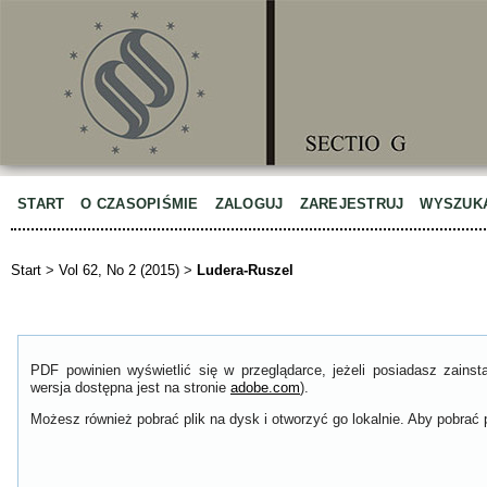
START
O CZASOPIŚMIE
ZALOGUJ
ZAREJESTRUJ
WYSZUK
Start
>
Vol 62, No 2 (2015)
>
Ludera-Ruszel
PDF powinien wyświetlić się w przeglądarce, jeżeli posiadasz zain
wersja dostępna jest na stronie
adobe.com
).
Możesz również pobrać plik na dysk i otworzyć go lokalnie. Aby pobrać p