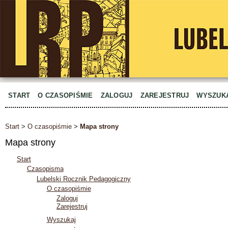
START
O CZASOPIŚMIE
ZALOGUJ
ZAREJESTRUJ
WYSZUK
Start
>
O czasopiśmie
>
Mapa strony
Mapa strony
Start
Czasopisma
Lubelski Rocznik Pedagogiczny
O czasopiśmie
Zaloguj
Zarejestruj
Wyszukaj