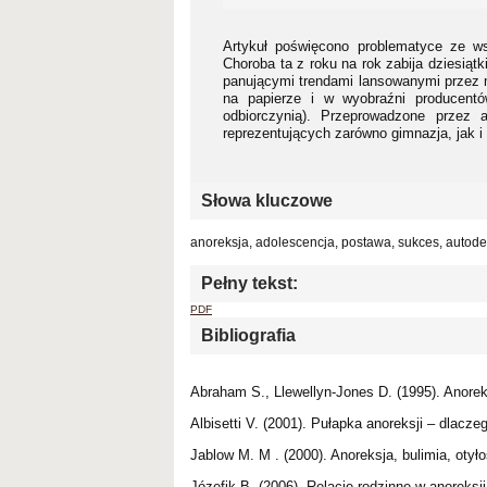
Artykuł poświęcono problematyce ze w
Choroba ta z roku na rok zabija dziesiąt
panującymi trendami lansowanymi przez me
na papierze i w wyobraźni producentów
odbiorczynią). Przeprowadzone przez 
reprezentujących zarówno gimnazja, jak i 
Słowa kluczowe
anoreksja, adolescencja, postawa, sukces, autode
Pełny tekst:
PDF
Bibliografia
Abraham S., Llewellyn-Jones D. (1995). Anorek
Albisetti V. (2001). Pułapka anoreksji – dlacze
Jablow M. M . (2000). Anoreksja, bulimia, otył
Józefik B. (2006). Relacje rodzinne w anoreksji