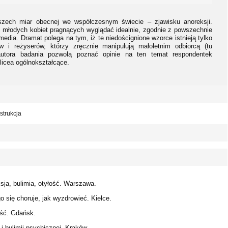
szech miar obecnej we współczesnym świecie – zjawisku anoreksji.
ki młodych kobiet pragnących wyglądać idealnie, zgodnie z powszechnie
dia. Dramat polega na tym, iż te niedoścignione wzorce istnieją tylko
 i reżyserów, którzy zręcznie manipulują małoletnim odbiorcą (tu
autora badania pozwolą poznać opinie na ten temat respondentek
licea ogólnokształcące.
strukcja
sja, bulimia, otyłość. Warszawa.
go się choruje, jak wyzdrowieć. Kielce.
ość. Gdańsk.
 i bulimii psychicznej. Kraków.