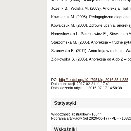
Józefik B., Wolska M. (2009). Anoreksja i buli
Kowalczuk M. (2008). Pedagogiczna diagnoza i 
Kowalczuk M. (2008). Zdrowie ucznia, anoreksj
Namysłowska I., Paszkiewicz E., Siewierska A
Starzomska M. (2006). Anoreksja – trudne pyta
Szurowska B. (2011). Anoreksja w rodzinie. W
Ziółkowska B. (2005). Anoreksja od A do Z – 
DOI:
http://dx.doi.org/10.17951/lrp.2016.35.1.235
Data publikacji: 2017-02-21 11:17:41
Data złożenia artykułu: 2016-07-17 14:58:38
Statystyki
Widoczność abstraktów - 10644
Pobrania artykułów (od 2020-06-17) - PDF - 1082
Wskaźniki