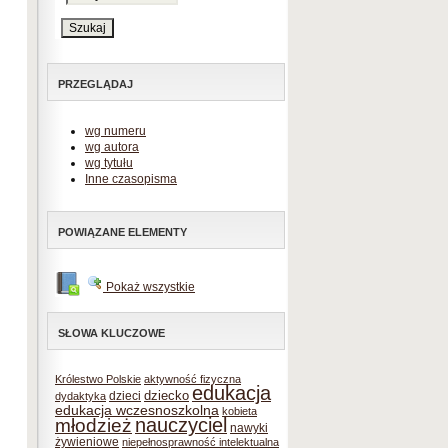
PRZEGLĄDAJ
wg numeru
wg autora
wg tytułu
Inne czasopisma
POWIĄZANE ELEMENTY
Pokaż wszystkie
SŁOWA KLUCZOWE
Królestwo Polskie
aktywność fizyczna
edukacja
dziecko
dzieci
dydaktyka
edukacja wczesnoszkolna
kobieta
nauczyciel
młodzież
nawyki
żywieniowe
niepełnosprawność intelektualna