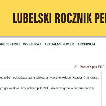
AREJESTRUJ
WYSZUKAJ
AKTUALNY NUMER
ARCHIWUM
Pobierz plik PDF
ce, jeżeli posiadasz zainstalowaną wtyczkę Adobe Reader (najnowsza
ć go lokalnie. Aby pobrać plik PDF, kliknij w łącze widoczne poniżej.