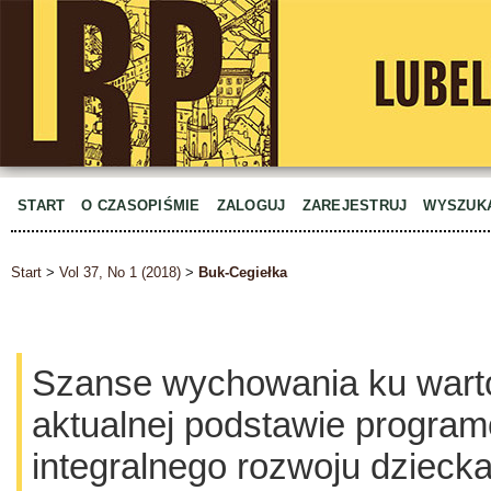
START
O CZASOPIŚMIE
ZALOGUJ
ZAREJESTRUJ
WYSZUK
Start
>
Vol 37, No 1 (2018)
>
Buk-Cegiełka
Szanse wychowania ku wart
aktualnej podstawie program
integralnego rozwoju dziec