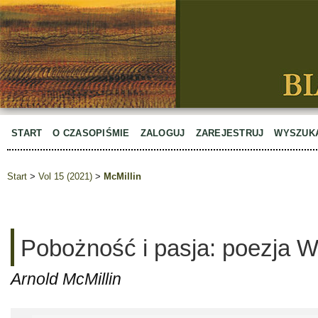
START
O CZASOPIŚMIE
ZALOGUJ
ZAREJESTRUJ
WYSZUK
Start
>
Vol 15 (2021)
>
McMillin
Pobożność i pasja: poezja 
Arnold McMillin