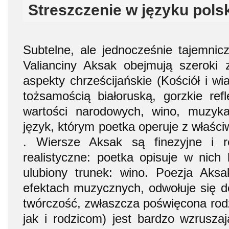
Streszczenie w języku pols
Subtelne, ale jednocześnie tajemnic
Valianciny Aksak obejmują szeroki
aspekty chrześcijańskie (Kościół i wi
tożsamością białoruską, gorzkie ref
wartości narodowych, wino, muzyk
język, którym poetka operuje z właśc
. Wiersze Aksak są finezyjne i re
realistyczne: poetka opisuje w nich 
ulubiony trunek: wino. Poezja Aksa
efektach muzycznych, odwołuje się do
twórczość, zwłaszcza poświęcona rodz
jak i rodzicom) jest bardzo wzruszaj