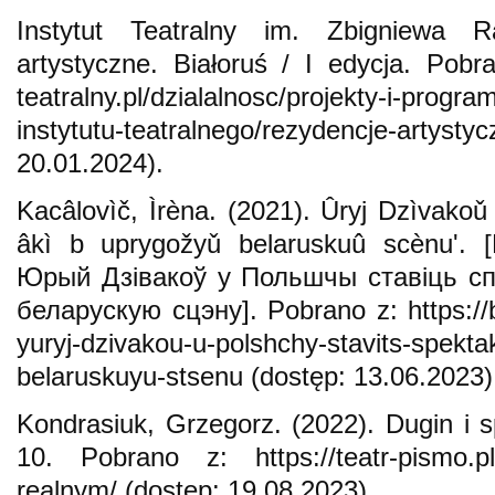
Instytut Teatralny im. Zbigniewa R
artystyczne. Białoruś / I edycja. Pobra
teatralny.pl/dzialalnosc/projekty-i-progr
instytutu-teatralnego/rezydencje-arty
20.01.2024).
Kacâlovìč, Ìrèna. (2021). Ûryj Dzìvakoǔ 
âkì b uprygožyǔ belaruskuû scènu'. [
Юрый Дзівакоў у Польшчы ставіць сп
беларускую сцэну]. Pobrano z: https://
yuryj-dzivakou-u-polshchy-stavits-spekta
belaruskuyu-stsenu (dostęp: 13.06.2023)
Kondrasiuk, Grzegorz. (2022). Dugin i s
10. Pobrano z: https://teatr-pismo.pl/
realnym/ (dostęp: 19.08.2023).