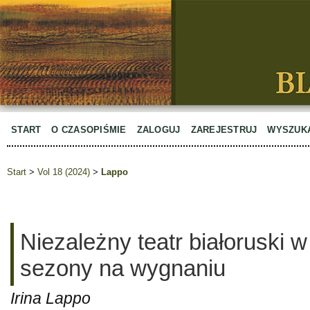
START
O CZASOPIŚMIE
ZALOGUJ
ZAREJESTRUJ
WYSZUK
Start
>
Vol 18 (2024)
>
Lappo
Niezależny teatr białoruski w
sezony na wygnaniu
Irina Lappo