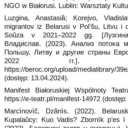
NGO w Białorusi. Lublin: Warsztaty Kultu
Luzgina, Anastasiâ; Korejvo, Vladisl
migrantov iz Belarusi v Polʹšu, Litvu i
Soûza v 2021–2022 gg. [Лузгина
Владислав. (2023). Анализ потока 
Польшу, Литву и другие страны Евр
2022 гг.]. P
https://beroc.org/upload/medialibrary
(dostęp: 13.04.2024).
Manifest Białoruskiej Wspólnoty Teatr
https://e-teatr.pl/manifest-14972 (dostęp
Marcìnovìč, Dzânìs. (2022). Belarus
Kupalaǔcy: Kuo Vadis? Zbornìk p’es ì 