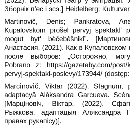
(2022). Беларускі тэатр у эміграцыі.
Зборнік п’ес і эсэ.] Heidelberg: Kulturve
Martinovič, Denis; Pankratova, An
Kupalovskom prošel pervyj spektaklʹ p
mogut bytʹ bèčebèšniki”. [Мартино
Анастасия. (2021). Как в Купаловском
после выборов: „Осторожно, могу
Pobrano z: https://gazetaby.com/post/
pervyj-spektakl-poslevy/173944/ (dostęp:
Marcìnovìč, Viktar (2022). Sfagnum, 
adaptacyâ Alâksandra Garcueva. Scèna
[Марціновіч, Віктар. (2022). Сфа
Рыжкова, адаптацыя Аляксандра Г
правах рукапісу)].