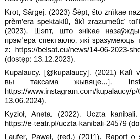
Krot, Sârgej. (2023) Šèpt, što znìkae n
prèm’era spektaklû, âkì zrazumeûcʹ tolʹ
(2023). Шэпт, што знікае назаўж
прэм’ера спектаклю, які зразумеюць т
z: https://belsat.eu/news/14-06-2023-sh
(dostęp: 13.12.2023).
Kupalaucy. [@kupalaucy]. (2021) Kalì
вы таксама жывяце...]. Ins
https://www.instagram.com/kupalaucy
13.06.2024).
Kyzioł, Aneta. (2022). Uczta kanibali
https://e-teatr.pl/uczta-kanibali-24579 (d
Laufer, Paweł, (red.) (2011). Raport o s