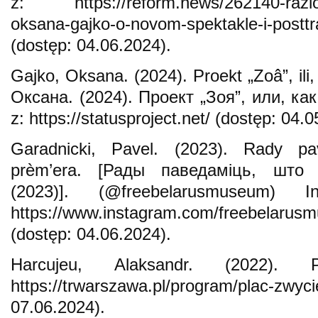
z: https://reform.news/262140-razlozh
oksana-gajko-o-novom-spektakle-i-pos
(dostęp: 04.06.2024).
Gajko, Oksana. (2024). Proekt „Zoâ”, ili,
Оксана. (2024). Проект „Зоя”, или, ка
z: https://statusproject.net/ (dostęp: 04.
Garadnicki, Pavel. (2023). Rady pav
prèm’era. [Рады паведаміць, што
(2023)]. (@freebelarusmuseum) 
https://www.instagram.com/freebelar
(dostęp: 04.06.2024).
Harcujeu, Alaksandr. (2022).
https://trwarszawa.pl/program/plac-zwyci
07.06.2024).