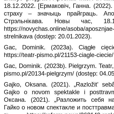
18.12.2022. [Ермаковіч, Ганна. (2022
страху – значыць прайграць. Апо
Стрэльнікава. Новы час, 18.1
https://novychas.online/asoba/aposznjae-i
strelnikava (dostęp: 20.01.2023).
Gac, Dominik. (2023a). Ciągłe cięc
https://teatr-pismo.pl/21153-ciagle-ciecie
Gac, Dominik. (2023b). Pielgrzym. Teatr, 
pismo.pl/20134-pielgrzym/ (dostęp: 04.0
Gajko, Oksana. (2021). „Razložitʹ seb
Gajko o novom spektakle i posttravm
Оксана. (2021). „Разложить себя н
Гайко о новом спектакле и посттравма