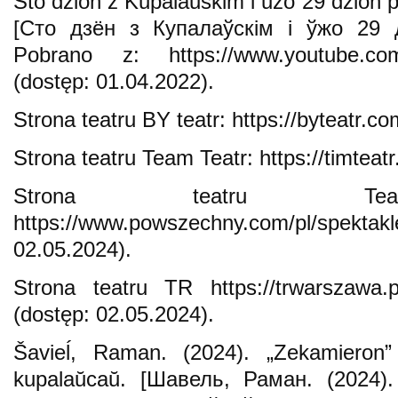
Sto dzion z Kupalaŭskim i ŭžo 29 dzion p
[Сто дзён з Купалаўскім і ўжо 29 д
Pobrano z: https://www.youtube.c
(dostęp: 01.04.2022).
Strona teatru BY teatr: https://byteatr.c
Strona teatru Team Teatr: https://timteatr
Strona teatru Teat
https://www.powszechny.com/pl/spe
02.05.2024).
Strona teatru TR https://trwarszawa.p
(dostęp: 02.05.2024).
Šavieĺ, Raman. (2024). „Zekamieron
kupalaŭcaŭ. [Шавель, Раман. (2024)