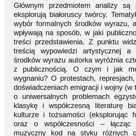
Głównym przedmiotem analizy są p
eksplorują białoruscy twórcy. Tematy
wybór formalnych środków wyrazu, a 
wpływają na sposób, w jaki publicznoś
treści przedstawienia. Z punktu wid
treścią wypowiedzi artystycznej 
środków wyrazu autorka wyróżnia czt
z publicznością. O czym i jak mó
wygnaniu? O protestach, represjach, 
doświadczeniach emigracji i wojny (w
o uniwersalnych problemach egzyste
klasykę i współczesną literaturę bia
kulturze i tożsamości (eksplorując f
oraz o współczesności – łącząc p
muzyczny kod na styku różnych g