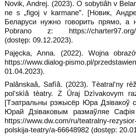
Novik, Andrej. (2023). O sobytiâh v Bela
ne s „figoj v karmane”. [Новик, Андр
Беларуси нужно говорить прямо, а н
Pobrano z: https://charter97.org/r
(dostęp: 09.12.2023).
Pajęcka, Anna. (2022). Wojna obrazó
https://www.dialog-pismo.pl/przedstawie
01.04.2023).
Palânskaâ, Safìâ. (2023). Tèatralʹny r
polʹskìâ tèatry. Z Ûraj Dzìvakovym r
[Тэатральны рэжысёр Юра Дзівакоў с
Юрай Дзіваковым размаўляе Сафія 
https://www.dw.com/ru/teatralny-rezysior
polskija-teatry/a-66648982 (dostęp: 20.0