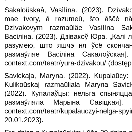
Sakaloǔskaâ, Vasìlìna. (2023). Dzìvak
mae tvory, â razumeû, što âščè nâ
Dzìvakovym razmaǔlâe Vasìlìna Sak
Васіліна. (2023). Дзівакоў Юра. „Калі
разумею, што яшчэ ня ўсё сконча
размаўляе Васіліна Сакалоўская]. 
context.com/teatr/yura-dzivakou/ (dostęp
Savickaja, Maryna. (2022). Kupalaŭcy: 
Kulikoŭskaj razmaŭliala Maryna Savic
(2022). Купалаўцы: нельга спыняцца
размаўляла Марына Савіцкая]. Po
context.com/teatr/kupalauczyi-nelg
20.01.2023).