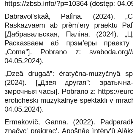
https://zbsb.info/?p=10364 (dostęp: 04.0
Dabravolʹskaâ, Palìna. (2024). „
Raskazvaem ab prèm’ery praektu Palì
[Дабравальская, Паліна. (2024). „
Расказваем аб прэм’еры праекту
„Coma”]. Pobrano z: svaboda.org//a
04.05.2024).
„Dzeâ drugaâ”: èratyčna-muzyčnyâ sp
(2024). [„Дзея другая”: эратычн
змрочныя часы]. Pobrano z: https://euro
eroticheski-muzykalnye-spektakli-v-mrac
04.05.2024).
Ermakovìč, Ganna. (2022). Padparad
značycʹ prajgracʹ. Apošnâe ìntèrv'û Alâk