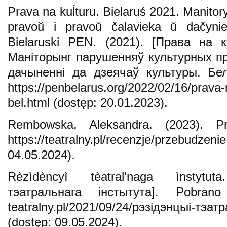
Prava na kuĺturu. Bielaruś 2021. Manitor
pravoŭ i pravoŭ čalavieka ŭ dačynien
Bielaruski PEN. (2021). [Права на 
Маніторынг парушенняў культурных пр
дачыненні да дзеячаў культуры. Бел
https://penbelarus.org/2022/02/16/prava-
bel.html (dostęp: 20.01.2023).
Rembowska, Aleksandra. (2023). Pr
https://teatralny.pl/recenzje/przebu
04.05.2024).
Rèzìdèncyì tèatralʹnaga ìnstytut
тэатральнага інстытута]. Pobrano z
teatralny.pl/2021/09/24/рэзідэнцыі-тэат
(dostęp: 09.05.2024).