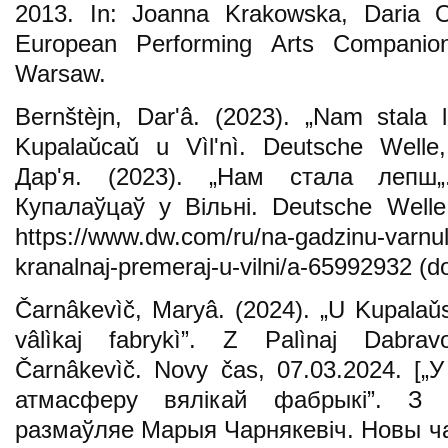
2013. In: Joanna Krakowska, Daria Od
European Performing Arts Companion
Warsaw.
Bernštèjn, Dar'â. (2023). „Nam stala 
Kupalaǔcaǔ u Vìlʹnì. Deutsche Welle
Дар'я. (2023). „Нам стала лепш„
Купалаўцаў у Вільні. Deutsche Welle,
https://www.dw.com/ru/na-gadzinu-varnul
kranalnaj-premeraj-u-vilni/a-65992932 (d
Čarnâkevìč, Maryâ. (2024). „U Kupalaǔ
vâlìkaj fabrykì”. Z Palìnaj Dabrav
Čarnâkevìč. Novy čas, 07.03.2024. [„
атмасферу вялікай фабрыкі”. З 
размаўляе Марыя Чарнякевіч. Новы час