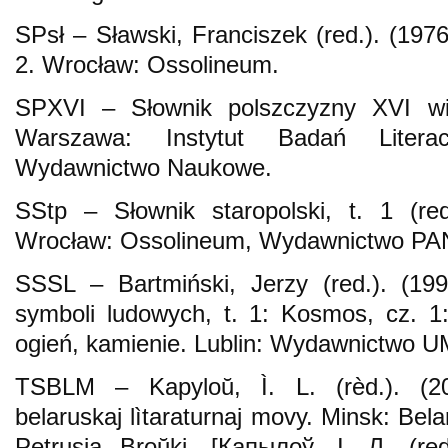
SPsł – Sławski, Franciszek (red.). (1976
2. Wrocław: Ossolineum.
SPXVI – Słownik polszczyzny XVI wi
Warszawa: Instytut Badań Liter
Wydawnictwo Naukowe.
SStp – Słownik staropolski, t. 1 (re
Wrocław: Ossolineum, Wydawnictwo PA
SSSL – Bartmiński, Jerzy (red.). (199
symboli ludowych, t. 1: Kosmos, cz. 1: 
ogień, kamienie. Lublin: Wydawnictwo 
TSBLM – Kapyloŭ, Ì. L. (rèd.). (20
belaruskaj lìtaraturnaj movy. Minsk: Bel
Petrusja Brоŭkі. [Капылоў, І. Л. (re