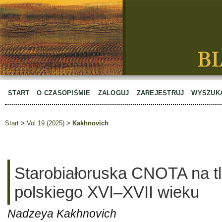
START
O CZASOPIŚMIE
ZALOGUJ
ZAREJESTRUJ
WYSZUK
Start
>
Vol 19 (2025)
>
Kakhnovich
Starobiałoruska CNOTA na tl
polskiego XVI–XVII wieku
Nadzeya Kakhnovich