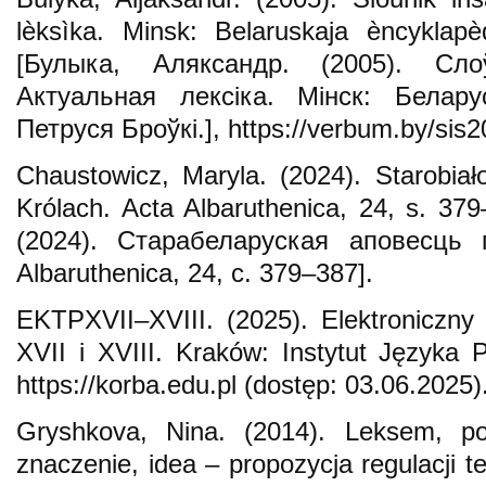
lèksìka. Minsk: Belaruskaja èncyklapè
[Булыка, Аляксандр. (2005). Сло
Актуальная лексіка. Мiнск: Белар
Петруся Броўкі.], https://verbum.by/sis2
Chaustowicz, Maryla. (2024). Starobia
Królach. Acta Albaruthenica, 24, s. 3
(2024). Старабеларуская аповесць 
Albaruthenica, 24, c. 379–387].
EKTPXVII–XVIII. (2025). Elektroniczny
XVII i XVIII. Kraków: Instytut Języka
https://korba.edu.pl (dostęp: 03.06.2025)
Gryshkova, Nina. (2014). Leksem, poj
znaczenie, idea – propozycja regulacji 