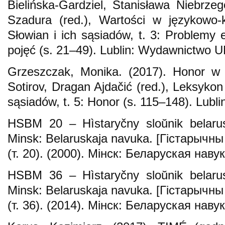
Bielińska-Gardziel, Stanisława Niebrz
Szadura (red.), Wartości w językowo-
Słowian i ich sąsiadów, t. 3: Problemy e
pojęć (s. 21–49). Lublin: Wydawnictwo 
Grzeszczak, Monika. (2017). Honor w 
Sotirov, Dragan Ajdačić (red.), Leksykon
sąsiadów, t. 5: Honor (s. 115–148). Lu
HSBM 20 – Hìstaryčny sloŭnik belarus
Mіnsk: Belaruskaja navuka. [Гістарычн
(т. 20). (2000). Мінск: Беларуская навук
HSBM 36 – Hìstaryčny sloŭnik belarus
Minsk: Belaruskaja navuka. [Гістарычн
(т. 36). (2014). Мінск: Беларуская навук