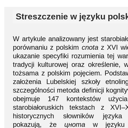
Streszczenie w języku pols
W artykule analizowany jest starobia
porównaniu z polskim
cnota
z XVI wi
ukazanie specyfiki rozumienia tej war
tradycji kulturowej oraz określenie, 
tożsama z polskim pojęciem. Podsta
założenia Lubelskiej szkoły etnolin
szczególności metoda definicji kognit
obejmuje 147 kontekstów użyc
starobiałoruskich tekstach z XVI
historycznych słowników języka 
pokazują, że
цнота
w języku st