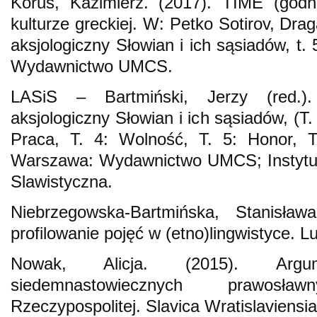
Korus, Kazimierz. (2017). TIMÉ (godn
kulturze greckiej. W: Petko Sotirov, Dra
aksjologiczny Słowian i ich sąsiadów, t. 
Wydawnictwo UMCS.
LASiS – Bartmiński, Jerzy (red.).
aksjologiczny Słowian i ich sąsiadów, (T.
Praca, T. 4: Wolność, T. 5: Honor, T
Warszawa: Wydawnictwo UMCS; Instytut
Slawistyczna.
Niebrzegowska-Bartmińska, Stanisława
profilowanie pojęć w (etno)lingwistyce.
Nowak, Alicja. (2015). Arg
siedemnastowiecznych prawos
Rzeczypospolitej. Slavica Wratislaviensi