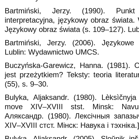
Bartmiński, Jerzy. (1990). Punkt
interpretacyjna, językowy obraz świata. 
Językowy obraz świata (s. 109–127). L
Bartmiński, Jerzy. (2006). Językowe
Lublin: Wydawnictwo UMCS.
Buczyńska-Garewicz, Hanna. (1981). O
jest przeżytkiem? Teksty: teoria literatur
(55), s. 9–30.
Bulyka, Aljaksandr. (1980). Lèksìčnyj
move XIV–XVIII stst. Minsk: Navu
Аляксандр. (1980). Лексічныя запаз
XIV–XVIII стст. Мiнск: Навука і тэхніка.]
Bulyka, Aljaksandr. (2005). Sloŭnik in