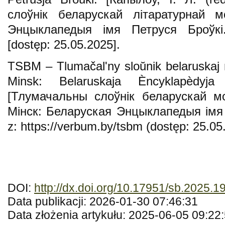
слоўнік беларускай літаратурнай м
Энцыклапедыя імя Петруся Броўкі.],
[dostęp: 25.05.2025].
TSBM – Tlumаčalʹny sloŭnik belaruskaj 
Mіnsk: Belaruskaja Èncyklapèdyja
[Тлумачальны слоўнік беларускай мо
Мінск: Беларуская Энцыклапедыя імя 
z: https://verbum.by/tsbm (dostęp: 25.05
DOI:
http://dx.doi.org/10.17951/sb.2025.1
Data publikacji: 2026-01-30 07:46:31
Data złożenia artykułu: 2025-06-05 09:22