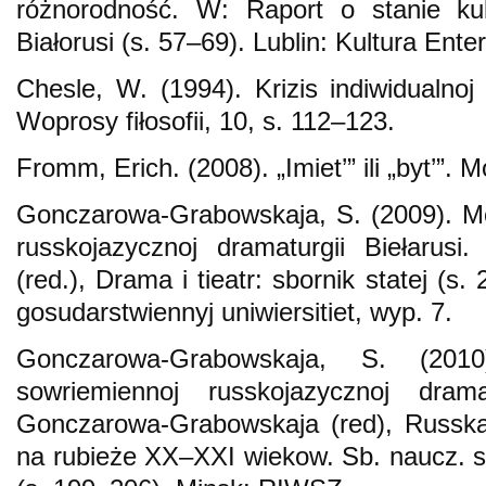
różnorodność. W: Raport o stanie ku
Białorusi (s. 57–69). Lublin: Kultura Enter
Chesle, W. (1994). Krizis indiwidualnoj i
Woprosy fiłosofii, 10, s. 112–123.
Fromm, Erich. (2008). „Imiet’” ili „byt’”.
Gonczarowa-Grabowskaja, S. (2009). Mo
russkojazycznoj dramaturgii Biełarusi
(red.), Drama i tieatr: sbornik statej (s.
gosudarstwiennyj uniwiersitiet, wyp. 7.
Gonczarowa-Grabowskaja, S. (20
sowriemiennoj russkojazycznoj dram
Gonczarowa-Grabowskaja (red), Russkaja 
na rubieże XX–XXI wiekow. Sb. naucz. st