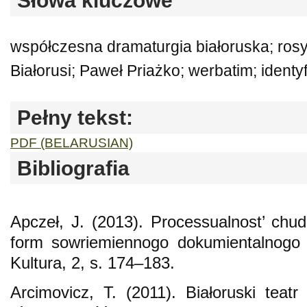
Słowa kluczowe
współczesna dramaturgia białoruska; rosyj
Białorusi; Paweł Priażko; werbatim; identyf
Pełny tekst:
PDF (BELARUSIAN)
Bibliografia
Apczeł, J. (2013). Processualnost’ chu
form sowriemiennogo dokumientalnogo t
Kultura, 2, s. 174–183.
Arcimovicz, T. (2011). Białoruski tea