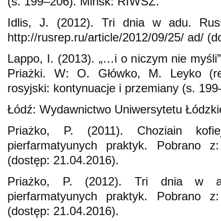
(s. 199–206). Мinsk: RIWSZ.
Idlis, J. (2012). Tri dnia w adu. Russ
http://rusrep.ru/article/2012/09/25/ ad/ (
Lappo, I. (2013). „…i o niczym nie myśli
Priażki. W: O. Główko, M. Leyko (r
rosyjski: kontynuacje i przemiany (s. 199
Łódź: Wydawnictwo Uniwersytetu Łódzki
Priażko, P. (2011). Choziain kofi
pierfarmatyunych praktyk. Pobrano z: h
(dostęp: 21.04.2016).
Priażko, P. (2012). Tri dnia w 
pierfarmatyunych praktyk. Pobrano z: h
(dostęp: 21.04.2016).