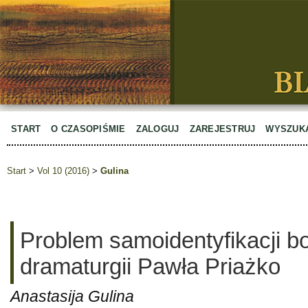
START
O CZASOPIŚMIE
ZALOGUJ
ZAREJESTRUJ
WYSZUK
Start
>
Vol 10 (2016)
>
Gulina
Problem samoidentyfikacji b
dramaturgii Pawła Priażko
Anastasija Gulina