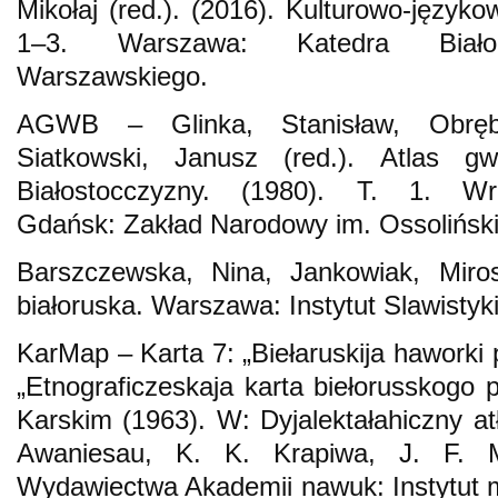
Mikołaj (red.). (2016). Kulturowo-języko
1–3. Warszawa: Katedra Białorut
Warszawskiego.
AGWB – Glinka, Stanisław, Obrębsk
Siatkowski, Janusz (red.). Atlas gw
Białostocczyzny. (1980). T. 1. Wr
Gdańsk: Zakład Narodowy im. Ossoliński
Barszczewska, Nina, Jankowiak, Mirosł
białoruska. Warszawa: Instytut Slawistyk
KarMap – Karta 7: „Biełaruskija haworki 
„Etnograficzeskaja karta biełorusskogo p
Karskim (1963). W: Dyjalektałahiczny at
Awaniesau, K. K. Krapiwa, J. F. Ma
Wydawiectwa Akademii nawuk: Instytut