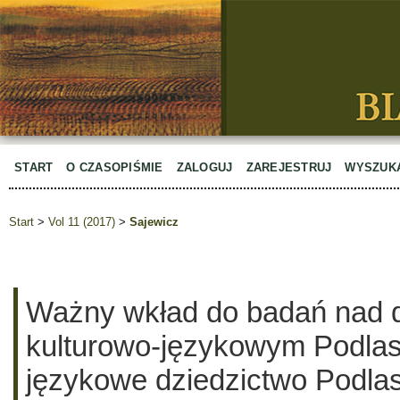
START
O CZASOPIŚMIE
ZALOGUJ
ZAREJESTRUJ
WYSZUK
Start
>
Vol 11 (2017)
>
Sajewicz
Ważny wkład do badań nad 
kulturowo-językowym Podlas
językowe dziedzictwo Podlas