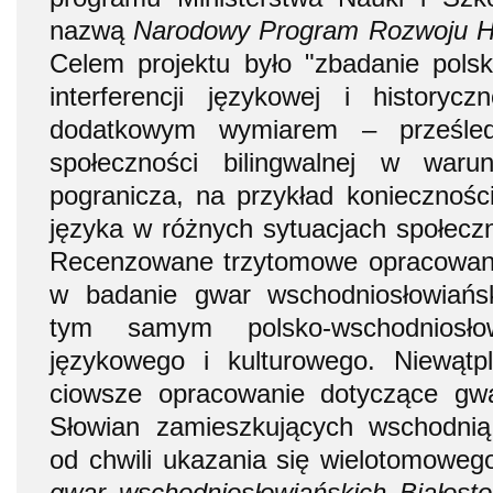
nazwą
Narodowy
Program Rozwoju H
Celem projektu było "zbadanie polsk
interferencji językowej i historyczn
dodatkowym wymiarem – prześle­d
społeczności bilingwalnej w warun
pogranicza, na przykład koniecz­noś
języka w różnych sytuacjach społeczny
Recenzowane trzytomowe opracowanie
w badanie gwar wschod­niosłowiańsk
tym samym polsko-wschod­niosło­w
językowego i kulturowego. Niewątpli
ciowsze opracowanie dotyczące gwa
Słowian zamieszkujących wschod­nią
od chwili ukazania się wielotomowego
gwar wschodniosłowiańskich Białost