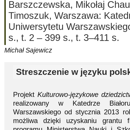
Barszczewska, Mikołaj Chaus
Timoszuk, Warszawa: Katedra
Uniwersytetu Warszawskiego
s., t. 2 – 399 s., t. 3–411 s.
Michał Sajewicz
Streszczenie w języku pols
Projekt
Kulturowo-językowe dziedzict
realizowany w Katedrze Biało­rut
Warszawskiego od stycznia 2013 rok
możliwa dzięki uzyskaniu grantu
programu Ministerstwa Nauki i Sz