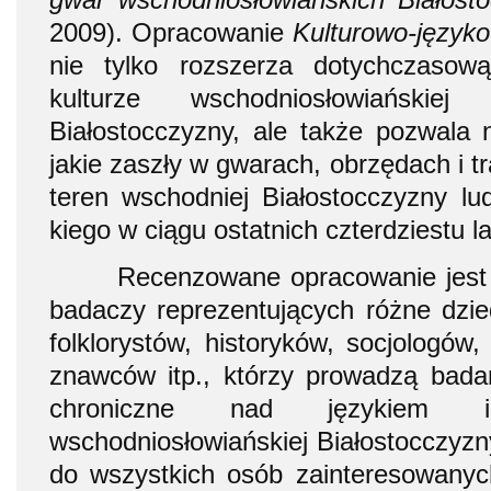
2009). Opracowanie
Kulturowo-języko
nie tylko rozszerza dotych­czaso
kulturze wschodniosłowiańskiej 
Białostocczyzny, ale także po­zwala 
jakie zaszły w gwa­rach, obrzę­dach i t
teren wschodniej Białostocczyzny lud
kiego w ciągu ostatnich czterdziestu la
Recenzowane opracowanie jest sk
badaczy reprezentujących różne dzi
folklorystów, historyków, socjologów, k
znawców itp., którzy prowadzą badan
chro­niczne nad językiem i
wschodniosłowiańskiej Białostocczyzn
do wszystkich osób zain­teresowany