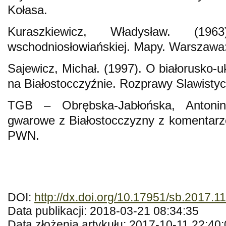
Kołasa.
Kuraszkiewicz, Władysław. (1963
wschodniosłowiańskiej. Mapy. Warszaw
Sajewicz, Michał. (1997). O białorusko-u
na Białostocczyźnie. Rozprawy Slawistyc
TGB – Obrębska-Jabłońska, Antonina
gwarowe z Białostocczyzny z komentar
PWN.
DOI:
http://dx.doi.org/10.17951/sb.2017.1
Data publikacji: 2018-03-21 08:34:35
Data złożenia artykułu: 2017-10-11 22:40