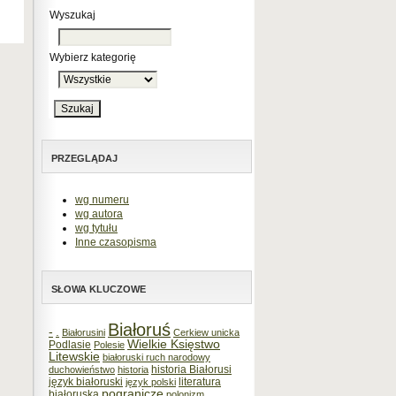
Wyszukaj
Wybierz kategorię
PRZEGLĄDAJ
wg numeru
wg autora
wg tytułu
Inne czasopisma
SŁOWA KLUCZOWE
Białoruś
-
.
Białorusini
Cerkiew unicka
Wielkie Księstwo
Podlasie
Polesie
Litewskie
białoruski ruch narodowy
historia Białorusi
duchowieństwo
historia
język białoruski
literatura
język polski
pogranicze
białoruska
polonizm