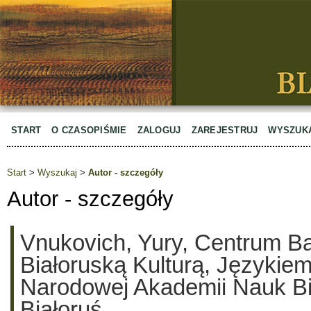
START
O CZASOPIŚMIE
ZALOGUJ
ZAREJESTRUJ
WYSZUK
Start
>
Wyszukaj
>
Autor - szczegóły
Autor - szczegóły
Vnukovich, Yury, Centrum B
Białoruską Kulturą, Językiem 
Narodowej Akademii Nauk Bia
Białoruś