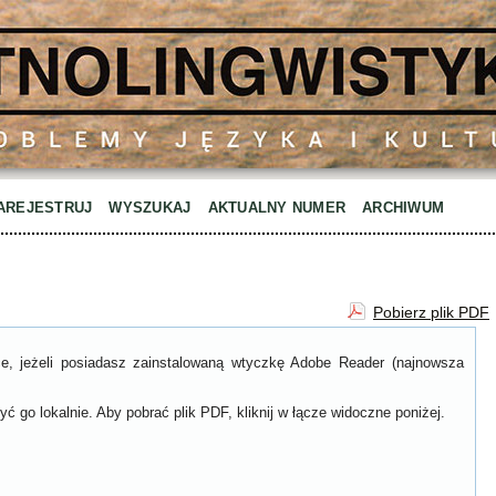
AREJESTRUJ
WYSZUKAJ
AKTUALNY NUMER
ARCHIWUM
Pobierz plik PDF
ce, jeżeli posiadasz zainstalowaną wtyczkę Adobe Reader (najnowsza
ć go lokalnie. Aby pobrać plik PDF, kliknij w łącze widoczne poniżej.