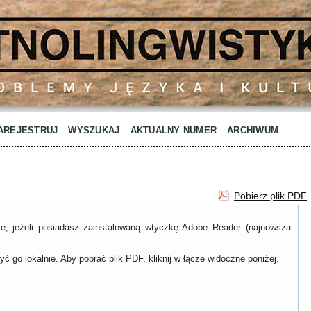
AREJESTRUJ
WYSZUKAJ
AKTUALNY NUMER
ARCHIWUM
Pobierz plik PDF
ce, jeżeli posiadasz zainstalowaną wtyczkę Adobe Reader (najnowsza
ć go lokalnie. Aby pobrać plik PDF, kliknij w łącze widoczne poniżej.