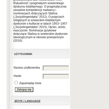
Rytualność i pragmatyzm sowieckiego
dyskursu totalitarnego. O pragmatycznej
zasadzie kompetencji nadawcy i
nominacjach dotyczących Stalina
(„Socjolingwistyka” 2012), O pojęciach
religijnych w sowieckim totalitarnym
dyskursie o kulturze w latach 1953–1957
(„Socjolingwistyka” 2015), Ojciec, wódz,
nauczyciel. Nominacje językowe
dotyczące Stalina w sowieckim dyskursie
ideologicznym w okresie powojennym
(2016).
UŻYTKOWNIK
Nazwa użytkownika
Hasło
Zapamiętaj mnie
JĘZYK / LANGUAGE