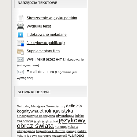
NARZĘDZIA TEKSTOWE
Streszczenie w języku polskim
Wydrukuj tekst
Indeksowane metadane
Jak cytować publikację
Supplementary files
Wyślij tekst przez e-mail
(Logowanie
jest wymagane)
E-mail do autora
(Logowanie jest
wymagane)
SŁOWA KLUCZOWE
definicja
Naturalny Metajęzyk Semantyczny
etnolingwistyka
kognitywna
etymologia
folklor
etnolingwistyka kognitywna
językowy
frazeologia
język
język polski
obraz świata
koncept
kultura
leksykografia
lingwistyka kulturowa
pamięć
polska
wartości
kultura ludowa
stereotyp
tożsamość