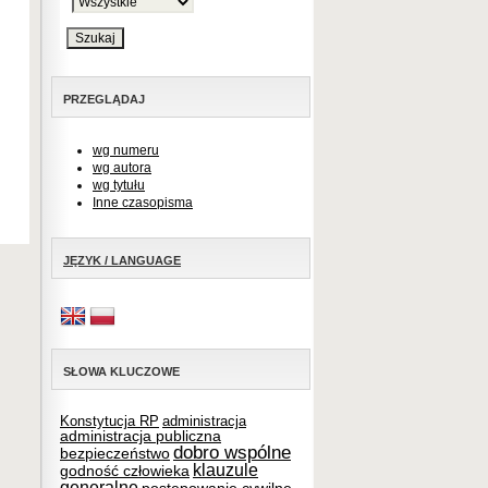
PRZEGLĄDAJ
wg numeru
wg autora
wg tytułu
Inne czasopisma
JĘZYK / LANGUAGE
SŁOWA KLUCZOWE
Konstytucja RP
administracja
administracja publiczna
dobro wspólne
bezpieczeństwo
klauzule
godność człowieka
generalne