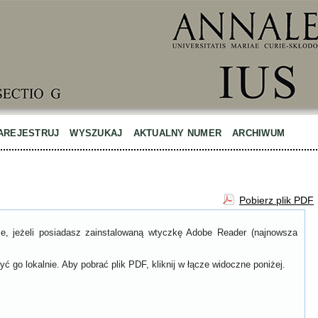
AREJESTRUJ
WYSZUKAJ
AKTUALNY NUMER
ARCHIWUM
Pobierz plik PDF
ce, jeżeli posiadasz zainstalowaną wtyczkę Adobe Reader (najnowsza
ć go lokalnie. Aby pobrać plik PDF, kliknij w łącze widoczne poniżej.