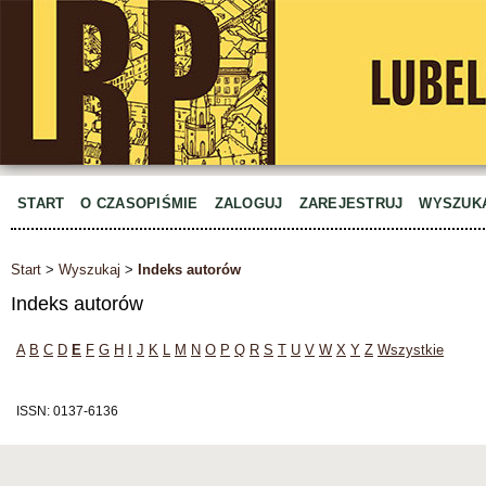
START
O CZASOPIŚMIE
ZALOGUJ
ZAREJESTRUJ
WYSZUK
Start
>
Wyszukaj
>
Indeks autorów
Indeks autorów
A
B
C
D
E
F
G
H
I
J
K
L
M
N
O
P
Q
R
S
T
U
V
W
X
Y
Z
Wszystkie
ISSN: 0137-6136