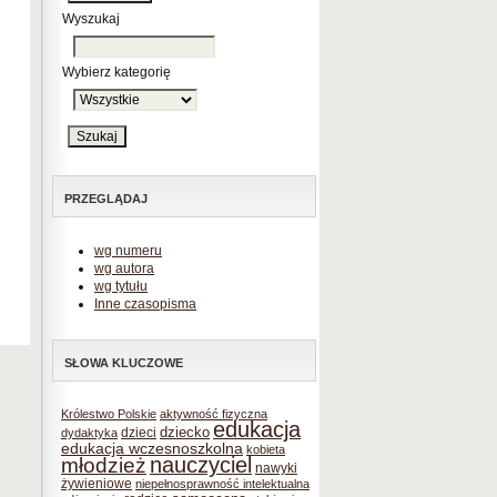
Wyszukaj
Wybierz kategorię
PRZEGLĄDAJ
wg numeru
wg autora
wg tytułu
Inne czasopisma
SŁOWA KLUCZOWE
Królestwo Polskie
aktywność fizyczna
edukacja
dziecko
dzieci
dydaktyka
edukacja wczesnoszkolna
kobieta
nauczyciel
młodzież
nawyki
żywieniowe
niepełnosprawność intelektualna