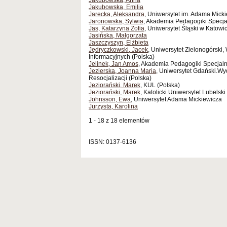
Jakubowska, Anna
Jakubowska, Emilia
Jarecka, Aleksandra
, Uniwersytet im. Adama Mick
Jaronowska, Sylwia
, Akademia Pedagogiki Specja
Jas, Katarzyna Zofia
, Uniwersytet Śląski w Katowi
Jasińska, Małgorzata
Jaszczyszyn, Elżbieta
Jędryczkowski, Jacek
, Uniwersytet Zielonogórski,
Informacyjnych (Polska)
Jelinek, Jan Amos
, Akademia Pedagogiki Specjaln
Jezierska, Joanna Maria
, Uniwersytet Gdański.Wyd
Resocjalizacji (Polska)
Jeziorański, Marek
, KUL (Polska)
Jeziorański, Marek
, Katolicki Uniwersytet Lubelski
Johnsson, Ewa
, Uniwersytet Adama Mickiewicza
Jurzysta, Karolina
1 - 18 z 18 elementów
ISSN: 0137-6136