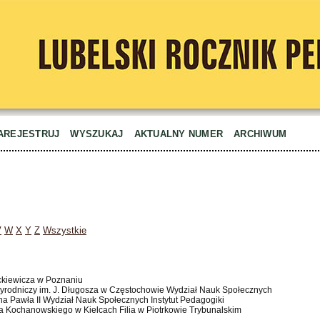
AREJESTRUJ
WYSZUKAJ
AKTUALNY NUMER
ARCHIWUM
V
W
X
Y
Z
Wszystkie
ckiewicza w Poznaniu
zyrodniczy im. J. Długosza w Częstochowie Wydział Nauk Społecznych
Jana Pawła II Wydział Nauk Społecznych Instytut Pedagogiki
na Kochanowskiego w Kielcach Filia w Piotrkowie Trybunalskim