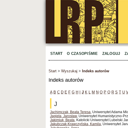
START
O CZASOPIŚMIE
ZALOGUJ
Z
Start
>
Wyszukaj
>
Indeks autorów
Indeks autorów
A
B
C
D
E
F
G
H
I
J
K
L
M
N
O
P
Q
R
S
T
U
J
Jachimczak, Beata Teresa
, Uniwersytet Adama Mi
Jagieła, Jarosław
, Uniwersytet Humanistyczno-Pr
Jakimiuk, Beata
, Katolicki Uniwersytet Lubelski 
Jakubczak-Krawczyńska, Kamila
, Uniwersytet Ja