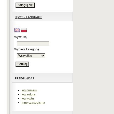
JĘZYK / LANGUAGE
Wyszukaj
Wybierz kategorię
PRZEGLĄDAJ
wg numeru
wg autora
wg tytułu
Inne czasopisma