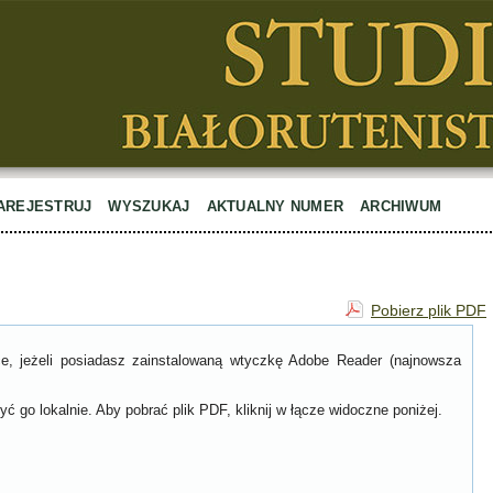
AREJESTRUJ
WYSZUKAJ
AKTUALNY NUMER
ARCHIWUM
Pobierz plik PDF
ce, jeżeli posiadasz zainstalowaną wtyczkę Adobe Reader (najnowsza
ć go lokalnie. Aby pobrać plik PDF, kliknij w łącze widoczne poniżej.