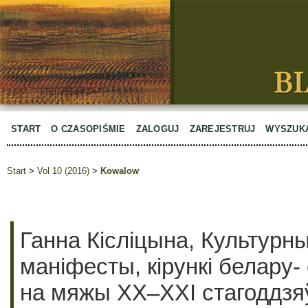
START
O CZASOPIŚMIE
ZALOGUJ
ZAREJESTRUJ
WYSZUK
Start
>
Vol 10 (2016)
>
Kowalow
Ганна Кісліцына, Культурны 
маніфесты, кірункі белару-
на мяжы ХХ–ХХІ стагоддзяў,