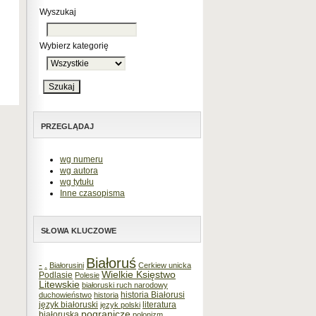
Wyszukaj
Wybierz kategorię
PRZEGLĄDAJ
wg numeru
wg autora
wg tytułu
Inne czasopisma
SŁOWA KLUCZOWE
Białoruś
-
.
Białorusini
Cerkiew unicka
Wielkie Księstwo
Podlasie
Polesie
Litewskie
białoruski ruch narodowy
historia Białorusi
duchowieństwo
historia
język białoruski
literatura
język polski
pogranicze
białoruska
polonizm