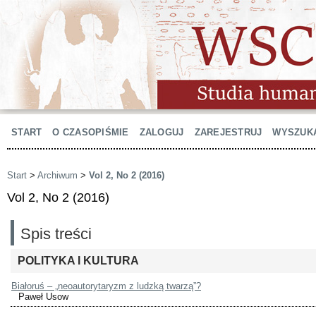
START
O CZASOPIŚMIE
ZALOGUJ
ZAREJESTRUJ
WYSZUK
Start
>
Archiwum
>
Vol 2, No 2 (2016)
Vol 2, No 2 (2016)
Spis treści
POLITYKA I KULTURA
Białoruś – „neoautorytaryzm z ludzką twarzą”?
Paweł Usow