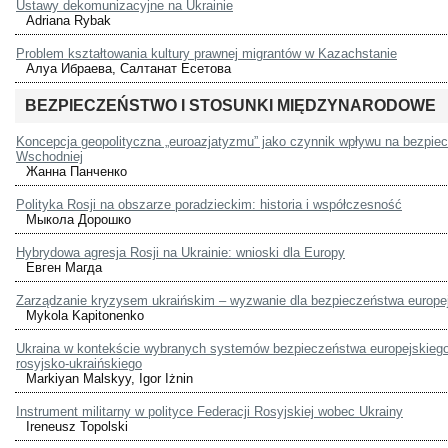
Ustawy dekomunizacyjne na Ukrainie
Adriana Rybak
Problem kształtowania kultury prawnej migrantów w Kazachstanie
Алуа Ибраева, Салтанат Есетова
BEZPIECZEŃSTWO I STOSUNKI MIĘDZYNARODOWE
Koncepcja geopolityczna „euroazjatyzmu” jako czynnik wpływu na bezpie
Wschodniej
Жанна Панченко
Polityka Rosji na obszarze poradzieckim: historia i współczesność
Мыкола Дорошко
Hybrydowa agresja Rosji na Ukrainie: wnioski dla Europy
Евген Магда
Zarządzanie kryzysem ukraińskim – wyzwanie dla bezpieczeństwa europe
Mykola Kapitonenko
Ukraina w kontekście wybranych systemów bezpieczeństwa europejskiego 
rosyjsko-ukraińskiego
Markiyan Malskyy, Igor Iżnin
Instrument militarny w polityce Federacji Rosyjskiej wobec Ukrainy
Ireneusz Topolski