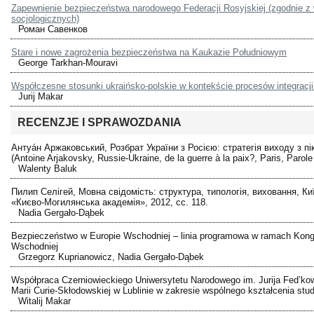
Zapewnienie bezpieczeństwa narodowego Federacji Rosyjskiej (zgodnie z
socjologicznych)
Роман Савенков
Stare i nowe zagrożenia bezpieczeństwa na Kaukazie Południowym
George Tarkhan-Mouravi
Współczesne stosunki ukraińsko-polskie w kontekście procesów integracji 
Jurij Makar
RECENZJE I SPRAWOZDANIA
Антуáн Аржаковський, Розбрат України з Росією: стратегія виходу з пік
(Antoine Arjakovsky, Russie-Ukraine, de la guerre à la paix?, Paris, Parole
Walenty Baluk
Пилип Селігей, Мовна свідомість: структура, типологія, виховання, Ки
«Києво-Могилянська академія», 2012, сс. 118.
Nadia Gergało-Dąbek
Bezpieczeństwo w Europie Wschodniej – linia programowa w ramach Kong
Wschodniej
Grzegorz Kuprianowicz, Nadia Gergało-Dąbek
Współpraca Czerniowieckiego Uniwersytetu Narodowego im. Jurija Fed’k
Marii Curie-Skłodowskiej w Lublinie w zakresie wspólnego kształcenia stu
Witalij Makar