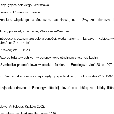
czny języka polskiego, Warszawa.
łowian i u Rumunów, Kraków.
czna ludu wiejskiego na Mazowszu nad Narwią, cz. 1, Zwyczaje doroczne i
. Omen, przesąd, znaczenie, Warszawa–Wrocław.
ntropocentrycznym zespole płodności: woda – ziemia – księżyc – kobieta (w
stwo”, nr 2, s. 37–57.
Kraków, cz. 1, 1929.
zorce tekstów ustnych w perspektywie etnolingwistycznej, Lublin.
Symbolika płodnościowa w polskim folklorze, „Etnolingwistyka” 28, s. 207–
m. Semantyka noworocznej kolędy gospodarskiej, „Etnolingwistyka” 5, 1992,
vjanskie drevnosti. Etnolingvističeskij slovar’ pod obščej red. Nikity Il'iča
udowe. Antologia, Kraków 2002.
rzed ołtarzem. Nad mogiłą, Lwów 1929.