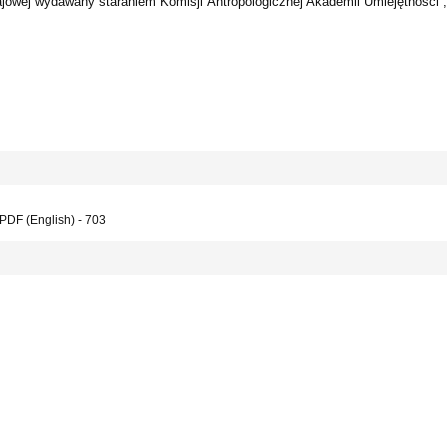
jowej wydawany staraniem Komisji Antropologicznej Akademii Umiejętności”,
PDF (English) - 703