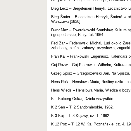
Bieg Lecz – Biegeleisen Henryk, Lecznictwo l
Bieg Śmier – Biegeleisen Henryk, Śmierć w ob
Warszawa [1930].
Dwor Maz – Dworakowski Stanisław, Kultura s
i gospodarskie, Białystok 1964.
Fed Żar – Federowski Michał, Lud okolic Żarek
zabobony, pieśni, zabawy, przysłowia, zagadki
Fran Kal – Frankowski Eugeniusz, Kalendarz 
Gaj Rozw – Gaj-Piotrowski Wilhelm, Kultura s
Grzeg Spisz – Grzegorzewski Jan, Na Spiszu. 
Hens Roś – Henslowa Maria, Rośliny dziko ros
Hens Wiedz – Henslowa Maria, Wiedza o bożym dr
K – Kolberg Oskar, Dzieła wszystkie:
K 2 San – T. 2 Sandomierskie, 1962.
K 3 Kuj – T. 3 Kujawy, cz. 1, 1962.
K 12 Poz – T. 12 W. Ks. Poznańskie, cz. 4, 19