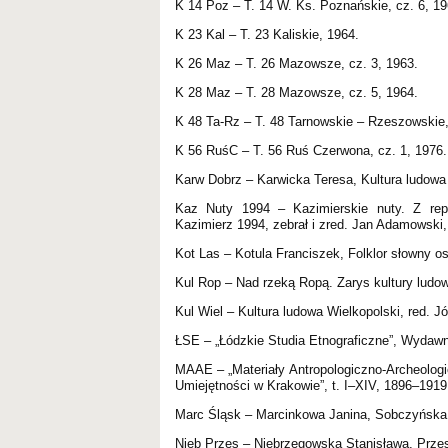
K 14 Poz – T. 14 W. Ks. Poznańskie, cz. 6, 19
K 23 Kal – T. 23 Kaliskie, 1964.
K 26 Maz – T. 26 Mazowsze, cz. 3, 1963.
K 28 Maz – T. 28 Mazowsze, cz. 5, 1964.
K 48 Ta-Rz – T. 48 Tarnowskie – Rzeszowskie,
K 56 RuśC – T. 56 Ruś Czerwona, cz. 1, 1976.
Karw Dobrz – Karwicka Teresa, Kultura ludowa
Kaz Nuty 1994 – Kazimierskie nuty. Z rep
Kazimierz 1994, zebrał i zred. Jan Adamowski,
Kot Las – Kotula Franciszek, Folklor słowny 
Kul Rop – Nad rzeką Ropą. Zarys kultury ludow
Kul Wiel – Kultura ludowa Wielkopolski, red. Jó
ŁSE – „Łódzkie Studia Etnograficzne”, Wydaw
MAAE – „Materiały Antropologiczno-Archeologi
Umiejętności w Krakowie”, t. I–XIV, 1896–1919
Marc Śląsk – Marcinkowa Janina, Sobczyńska 
Nieb Przes – Niebrzegowska Stanisława, Przes