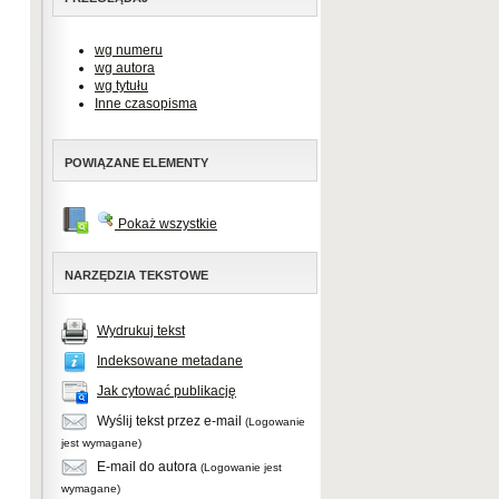
wg numeru
wg autora
wg tytułu
Inne czasopisma
POWIĄZANE ELEMENTY
Pokaż wszystkie
NARZĘDZIA TEKSTOWE
Wydrukuj tekst
Indeksowane metadane
Jak cytować publikację
Wyślij tekst przez e-mail
(Logowanie
jest wymagane)
E-mail do autora
(Logowanie jest
wymagane)