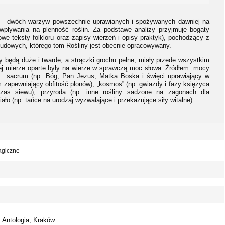
ty – dwóch warzyw powszechnie uprawianych i spożywanych dawniej na
wpływania na plenność roślin. Za podstawę analizy przyjmuje bogaty
we teksty folkloru oraz zapisy wierzeń i opisy praktyk), pochodzący z
 ludowych, którego tom Rośliny jest obecnie opracowywany.
y będą duże i twarde, a strączki grochu pełne, miały przede wszystkim
użej mierze oparte były na wierze w sprawczą moc słowa. Źródłem „mocy
in.: sacrum (np. Bóg, Pan Jezus, Matka Boska i święci uprawiający w
zapewniający obfitość plonów), „kosmos” (np. gwiazdy i fazy księżyca
czas siewu), przyroda (np. inne rośliny sadzone na zagonach dla
ało (np. tańce na urodzaj wyzwalające i przekazujące siły witalne).
magiczne
 Antologia, Kraków.