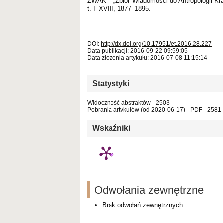
ZWAK – „Zbiór Wiadomości do Antropologii Kra
t. I–XVIII, 1877–1895.
DOI:
http://dx.doi.org/10.17951/et.2016.28.227
Data publikacji: 2016-09-22 09:59:05
Data złożenia artykułu: 2016-07-08 11:15:14
Statystyki
Widoczność abstraktów - 2503
Pobrania artykułów (od 2020-06-17) - PDF - 2581 
Wskaźniki
Odwołania zewnętrzne
Brak odwołań zewnętrznych