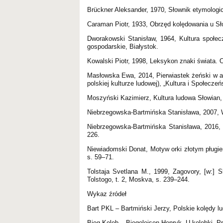
Brückner Aleksander, 1970, Słownik etymologi
Caraman Piotr, 1933, Obrzęd kolędowania u S
Dworakowski Stanisław, 1964, Kultura społe
gospodarskie, Białystok.
Kowalski Piotr, 1998, Leksykon znaki świata
Masłowska Ewa, 2014, Pierwiastek żeński w a
polskiej kulturze ludowej), „Kultura i Społeczeń
Moszyński Kazimierz, Kultura ludowa Słowian, 
Niebrzegowska-Bartmińska Stanisława, 2007, W
Niebrzegowska-Bartmińska Stanisława, 2016, 
226.
Niewiadomski Donat, Motyw orki złotym pługie
s. 59–71.
Tolstaja Svetlana M., 1999, Zagovory, [w:] Sla
Tolstogo, t. 2, Moskva, s. 239–244.
Wykaz źródeł
Bart PKL – Bartmiński Jerzy, Polskie kolędy l
Bieg Koleb – Biegeleisen Henryk, U kolebki. P