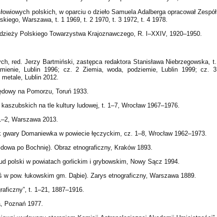
łowiowych polskich, w oparciu o dzieło Samuela Adalberga opracował Zespół
iego, Warszawa, t. 1 1969, t. 2 1970, t. 3 1972, t. 4 1978.
łodzieży Polskiego Towarzystwa Krajoznawczego, R. I–XXIV, 1920–1950.
ch, red. Jerzy Bartmiński, zastępca redaktora Stanisława Niebrzegowska, t.
amienie, Lublin 1996; cz. 2 Ziemia, woda, podziemie, Lublin 1999; cz. 3
, metale, Lublin 2012.
ędowy na Pomorzu, Toruń 1933.
aszubskich na tle kultury ludowej, t. 1–7, Wrocław 1967–1976.
1–2, Warszawa 2013.
gwary Domaniewka w powiecie łęczyckim, cz. 1–8, Wrocław 1962–1973.
Gdowa po Bochnię). Obraz etnograficzny, Kraków 1893.
ud polski w powiatach gorlickim i grybowskim, Nowy Sącz 1994.
 w pow. łukowskim gm. Dąbie). Zarys etnograficzny, Warszawa 1889.
raficzny”, t. 1–21, 1887–1916.
a, Poznań 1977.