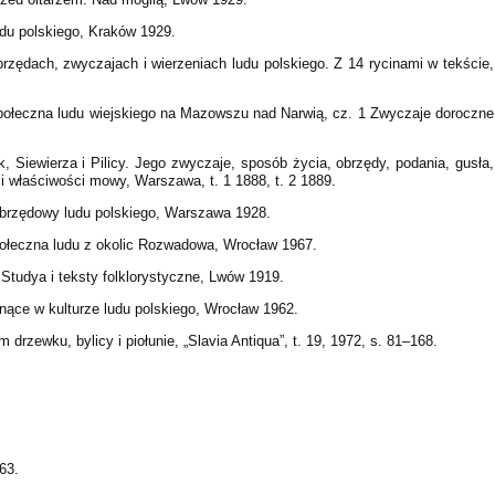
udu polskiego, Kraków 1929.
rzędach, zwyczajach i wierzeniach ludu polskiego. Z 14 rycinami w tekście,
połeczna ludu wiejskiego na Mazowszu nad Narwią, cz. 1 Zwyczaje doroczne
, Siewierza i Pilicy. Jego zwyczaje, sposób życia, obrzędy, podania, gusła,
 i właściwości mowy, Warszawa, t. 1 1888, t. 2 1889.
obrzędowy ludu polskiego, Warszawa 1928.
połeczna ludu z okolic Rozwadowa, Wrocław 1967.
Studya i teksty folklorystyczne, Lwów 1919.
nące w kulturze ludu polskiego, Wrocław 1962.
zewku, bylicy i piołunie, „Slavia Antiqua”, t. 19, 1972, s. 81–168.
63.