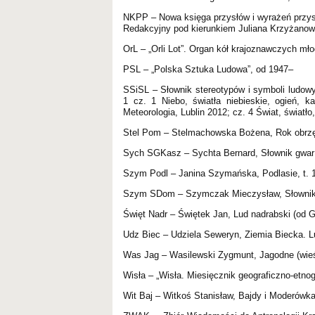
NKPP – Nowa księga przysłów i wyrażeń przys
Redakcyjny pod kierunkiem Juliana Krzyżanowsk
OrL – „Orli Lot”. Organ kół krajoznawczych m
PSL – „Polska Sztuka Ludowa”, od 1947–
SSiSL – Słownik stereotypów i symboli ludowy
1 cz. 1 Niebo, światła niebieskie, ogień, k
Meteorologia, Lublin 2012; cz. 4 Świat, światło
Stel Pom – Stelmachowska Bożena, Rok obrz
Sych SGKasz – Sychta Bernard, Słownik gwar k
Szym Podl – Janina Szymańska, Podlasie, t. 
Szym SDom – Szymczak Mieczysław, Słownik 
Święt Nadr – Świętek Jan, Lud nadrabski (od 
Udz Biec – Udziela Seweryn, Ziemia Biecka. L
Was Jag – Wasilewski Zygmunt, Jagodne (wieś
Wisła – „Wisła. Miesięcznik geograficzno-etnog
Wit Baj – Witkoś Stanisław, Bajdy i Moderówk