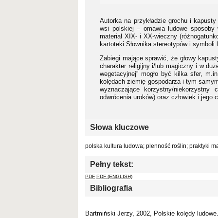
Autorka na przykładzie grochu i kapus
wsi polskiej – omawia ludowe sposoby 
materiał XIX- i XX-wieczny (różnogatunko
kartoteki Słownika stereotypów i symboli
Zabiegi mające sprawić, że głowy kapust
charakter religijny i/lub magiczny i w d
wegetacyjnej” mogło być kilka sfer, m.
kolędach ziemię gospodarza i tym samym 
wyznaczające korzystny/niekorzystny 
odwrócenia uroków) oraz człowiek i jego ci
Słowa kluczowe
polska kultura ludowa; plenność roślin; praktyki 
Pełny tekst:
PDF
PDF (ENGLISH)
Bibliografia
Bartmiński Jerzy, 2002, Polskie kolędy ludowe.