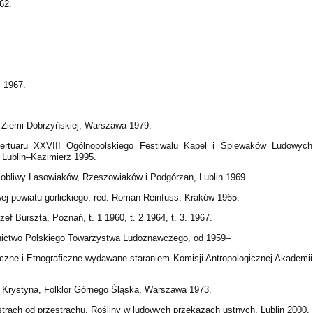
62.
 1967.
 Ziemi Dobrzyńskiej, Warszawa 1979.
ertuaru XXVIII Ogólnopolskiego Festiwalu Kapel i Śpiewaków Ludowych
 Lublin–Kazimierz 1995.
osobliwy Lasowiaków, Rzeszowiaków i Podgórzan, Lublin 1969.
ej powiatu gorlickiego, red. Roman Reinfuss, Kraków 1965.
zef Burszta, Poznań, t. 1 1960, t. 2 1964, t. 3. 1967.
nictwo Polskiego Towarzystwa Ludoznawczego, od 1959–
czne i Etnograficzne wydawane staraniem Komisji Antropologicznej Akademii
.
Krystyna, Folklor Górnego Śląska, Warszawa 1973.
trach od przestrachu. Rośliny w ludowych przekazach ustnych, Lublin 2000.