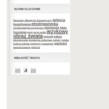
SŁOWA KLUCZOWE
definicja
Naturalny Metajęzyk Semantyczny
etnolingwistyka
kognitywna
etymologia
folklor
etnolingwistyka kognitywna
językowy
frazeologia
język
język polski
obraz świata
koncept
kultura
leksykografia
lingwistyka kulturowa
pamięć
polska
wartości
kultura ludowa
stereotyp
tożsamość
wartościowanie
wolność
WIELKOŚĆ TEKSTU