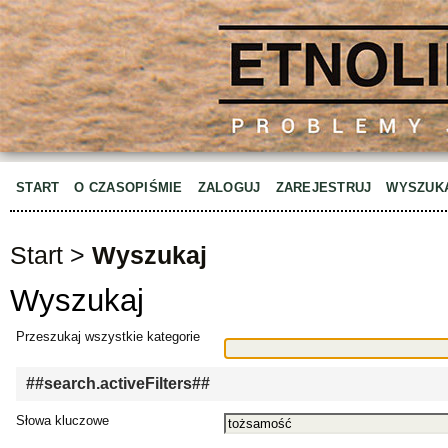
START
O CZASOPIŚMIE
ZALOGUJ
ZAREJESTRUJ
WYSZUK
Start
>
Wyszukaj
Wyszukaj
Przeszukaj wszystkie kategorie
##search.activeFilters##
Słowa kluczowe