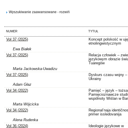
Wyszukiwanie zaawansowane - rozwiń
NUMER
TYTUŁ
Vol 37 (2025)
Koncept polskość w uję
etnolingwistycznym
Ewa Białek
Vol 37 (2025)
Relacja człowiek – zwi
językowym obrazie świ
Tuaregów
Marta Jackowska-Uwadizu
Vol 37 (2025)
Dyskurs czasu wojny – 
Ukrainy
Adam Głaz
Vol 34 (2022)
Pamięć – język – tożs
Pamięcioznawcze stud
wspólnoty Wiślan w Ba
Marta Wójcicka
Vol 34 (2022)
Regional’naja identičnos
primer issledovanija
Alena Rudenka
Vol 36 (2024)
Ideologie językowe w