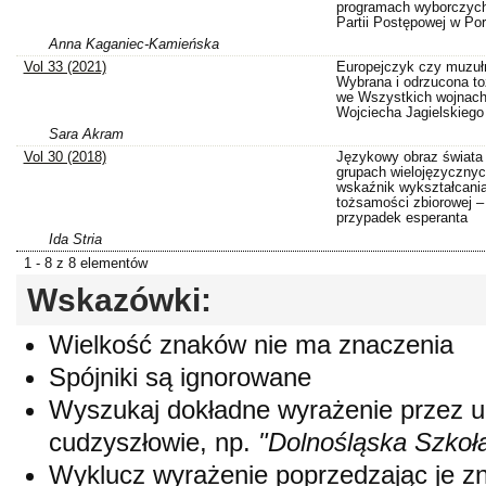
programach wyborczyc
Partii Postępowej w Por
Anna Kaganiec-Kamieńska
Vol 33 (2021)
Europejczyk czy muzuł
Wybrana i odrzucona t
we Wszystkich wojnach
Wojciecha Jagielskiego
Sara Akram
Vol 30 (2018)
Językowy obraz świata
grupach wielojęzycznyc
wskaźnik wykształcani
tożsamości zbiorowej –
przypadek esperanta
Ida Stria
1 - 8 z 8 elementów
Wskazówki:
Wielkość znaków nie ma znaczenia
Spójniki są ignorowane
Wyszukaj dokładne wyrażenie przez 
cudzyszłowie, np.
"Dolnośląska Szkoł
Wyklucz wyrażenie poprzedzając je 