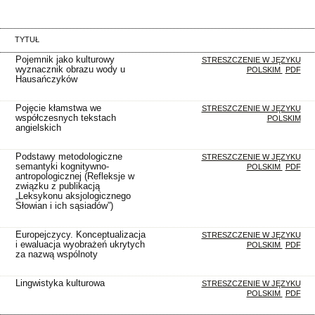
TYTUŁ
Pojemnik jako kulturowy
STRESZCZENIE W JĘZYKU
wyznacznik obrazu wody u
POLSKIM
PDF
Hausańczyków
Pojęcie kłamstwa we
STRESZCZENIE W JĘZYKU
współczesnych tekstach
POLSKIM
angielskich
Podstawy metodologiczne
STRESZCZENIE W JĘZYKU
semantyki kognitywno-
POLSKIM
PDF
antropologicznej (Refleksje w
związku z publikacją
„Leksykonu aksjologicznego
Słowian i ich sąsiadów”)
Europejczycy. Konceptualizacja
STRESZCZENIE W JĘZYKU
i ewaluacja wyobrażeń ukrytych
POLSKIM
PDF
za nazwą wspólnoty
Lingwistyka kulturowa
STRESZCZENIE W JĘZYKU
POLSKIM
PDF