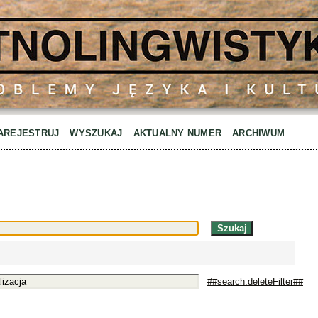
AREJESTRUJ
WYSZUKAJ
AKTUALNY NUMER
ARCHIWUM
##search.deleteFilter##