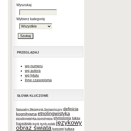
Wyszukaj
Wybierz kategorię
PRZEGLĄDAJ
wg numeru
wg autora
wg tytułu
Inne czasopisma
SŁOWA KLUCZOWE
definicja
Naturalny Metajęzyk Semantyczny
etnolingwistyka
kognitywna
etymologia
folklor
etnolingwistyka kognitywna
językowy
frazeologia
język
język polski
obraz świata
koncept
kultura